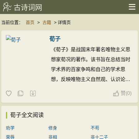
古诗词网
当前位置：
首页
>
古籍
> 详情页
荀子
《荀子》是战国末年著名唯物主义思
想家荀况的著作。该书旨在总结当时
学术界的百家争鸣和自己的学术思
想，反映唯物主义自然观、认识论思
想以及荀况的伦理、政治和经济思
赞
(
0)
想。
荀子全文阅读
劝学
修身
不苟
荣辱
非相
非十二子