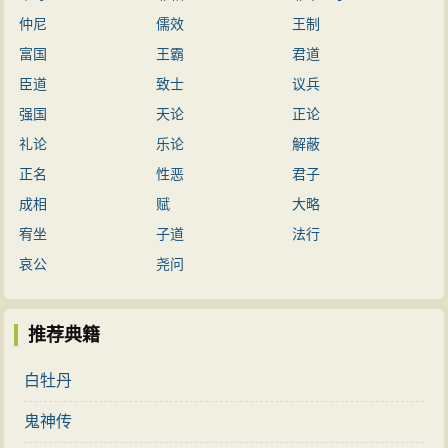
仲尼
儒效
王制
富国
王霸
君道
臣道
致士
议兵
强国
天论
正论
礼论
乐论
解蔽
正名
性恶
君子
成相
赋
大略
宥坐
子道
法行
哀公
尧问
推荐典籍
白牡丹
鬼神传