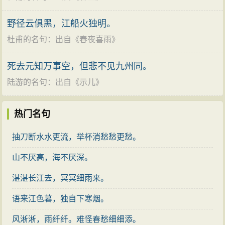
“余霞散成绮，澄江静如练”二句，描写白日西沉，灿
野径云俱黑，江船火独明。
烂的余霞铺满天空，犹如一匹散开的锦缎，清澄的大江
杜甫的名句
：出自《
春夜喜雨
》
伸向远方，仿佛一条明净的白绸。这一对比喻不仅色彩
对比绚丽悦目，而且“绮”、“练”这两个喻象给人以静止柔
死去元知万事空，但悲不见九州同。
软的直觉感受，也与黄昏时平静柔和的情调十分和谐。
陆游的名句
：出自《
示儿
》
“静”字一作“净”，亦佳。明人谢榛曾批评“澄”、“净”二字意
思重复，想改成“秋江净如练”。另一位诗论家王世贞不以
热门名句
为然，认为江澄之后才谈得上净。清代诗人王士祯也讥
抽刀断水水更流，举杯消愁愁更愁。
讽谢榛说:“何因点窜‘澄江练’？笑杀谈诗谢茂秦！”（《论
诗绝句》）其实，如果没有谢榛窜改，这“澄”字的好处还
山不厌高，海不厌深。
真容易被人忽视。唯其江水澄清，“净”（或“静”）字才有
湛湛长江去，冥冥细雨来。
着落，才能与白练的比喻相得益彰。同时，“澄”净的江水
语来江色暮，独自下寒烟。
还能唤起天上云霞与水中倒影相互辉映的联想。李白在
《金陵城西楼月下吟》中引用“澄江静如练”以形容大江沉
风淅淅，雨纤纤。难怪春愁细细添。