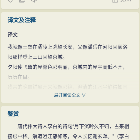
译文及注释
译文
我就像王粲在灞陵上眺望长安，又像潘岳在河阳回顾洛
阳那样登上三山回望京城。
夕阳使飞耸的屋脊色彩明丽，京城内的屋宇高低不齐，
历历在目。
残余的晚霞铺展开来就像彩锦，澄清的江水平静得如同
展开阅读全文 ∨
白练。
喧闹的群鸟覆盖了春天的小洲，各种花朵开满了芳草遍
鉴赏
地的郊野。
唐代伟大诗人李白的诗句“月下沉吟久不归，古来相
我将远离京城在他乡久留，真怀念那些已停办的欢乐宴
接眼中稀。解道澄江静如练，令人长忆谢玄晖。”（李白
会。