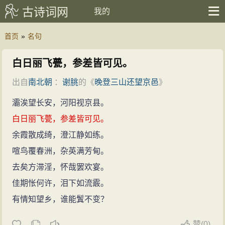
古诗词网
我的
首页
»
名句
白日丽飞甍，参差皆可见。
出自
南北朝
：
谢朓
的《
晚登三山还望京邑
》
原
繁
译
拼
灞涘望长安，河阳视京县。
白日丽飞甍，参差皆可见。
余霞散成绮，澄江静如练。
喧鸟覆春洲，杂英满芳甸。
去矣方滞淫，怀哉罢欢宴。
佳期怅何许，泪下如流霰。
有情知望乡，谁能鬒不变？
赞
(
0)