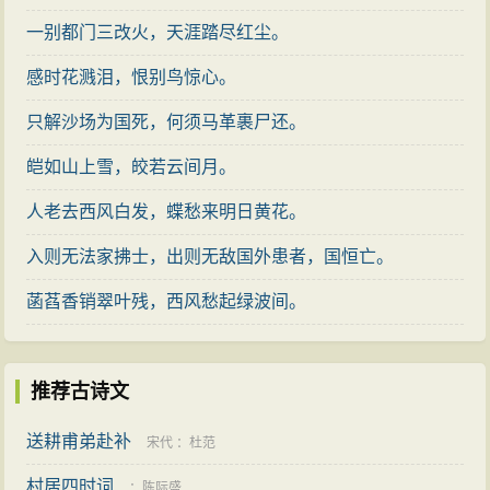
浸在月光之中的清空透明之感，“澄”字就更有点晴意义。
一别都门三改火，天涯踏尽红尘。
可见“静如练”这一比喻是因为有了“澄”字的衬托，才成功
感时花溅泪，恨别鸟惊心。
地表现出大江宁静澄澈的境界。“静”与“净”相比，“静”字写
只解沙场为国死，何须马革裹尸还。
境更为传神。唐代徐凝曾用白练来比喻瀑布:“千古长如白
练飞，一条界破青山色。”被王世贞讥为“恶境界”，原因就
皑如山上雪，皎若云间月。
在用静态的白练来形容飞泻的水瀑，反将活景写呆了。
人老去西风白发，蝶愁来明日黄花。
这个例子可以帮助读者从反面体味“静如练”的好处。如果
入则无法家拂士，出则无敌国外患者，国恒亡。
将谢朓这两句诗与谢灵运的“云日相辉映，空水共澄鲜”
菡萏香销翠叶残，西风愁起绿波间。
（《登江中孤屿》）相比较，可以看出谢朓在景物描写
上的飞跃。谢灵运以直叙的手法来说明水天辉映、空明
澄澈的景象，意思较实。而谢朓则能够利用恰当的比喻
推荐古诗文
进行形容，使水天相映的景象不但有鲜明悦目的色彩，
送耕甫弟赴补
并能融进主人公对景物情调的感受，表达更为空灵。
宋代
：
杜范
如果说“余霞”两句是用大笔晕染江天的景色，那么“喧
村居四时词
：
陈际盛