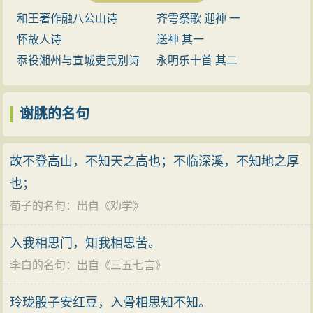
守，终尚书吏部郎，又称谢宣城、谢
绮：有花纹的丝织品，锦缎。澄江：清澈的江水。练：
粲《七哀诗》“南登霸陵岸，回首望长安”的意思，形容他
和王著作融八公山诗
齐雩祭歌 迎神 一
吏部。东昏侯永元初，遭始安王萧遥
洁白的绸子。喧鸟覆春洲：形容鸟儿众多。覆：盖。杂
沿江而上，傍晚时登上江岸的三山回望建康的情景，十
怀故人诗
送神 其一
光诬陷，下狱死。曾与沈约等共创
英：各色的花。甸：郊野。
分贴切。“河阳视京县”一句从字面上看似乎与上句语意重
忝役湘州与宣城吏民别诗
永明乐十首 其二
“永明体”。今存诗二百余首，多描写
方：将。滞淫：久留。淹留。怀：想念。
复，其实不然。这儿借用潘岳《河阳诗》“引领望京室”句
自然景物，间亦直抒怀抱，诗风清新
佳期：指归来的日期。怅：惆怅。霰：雪珠。两句意
暗示自己此去宣城为郡守，遥望京邑建康，正如西晋的
谢朓的名句
秀丽，圆美流转，善于发端，时有佳
为：分别了，想到何日才能回来，不由得令人惆怅悲
潘岳在河阳为县令，遥望京城洛阳一样。王粲的《七哀
句；又平仄协调，对偶工整，开启唐
伤，留下雪珠般的眼泪。
诗》作于汉末董卓被杀，李傕、郭汜大乱长安之时，他
代律绝之先河。 ...
鬒：黑发。变：这里指变白。两句意为：怀着望乡之情
故不登高山，不知天之高也；不临深溪，不知地之厚
在灞涘回望长安，所抒发的不仅是眷恋长安的乡情，更
的人，又有谁能不白了头发呢？
也；
有向往明王贤伯、重建清平之治的愿望。谢朓这次出守
荀子的名句
：出自《
劝学
》
之前，建康一年之内换了三个皇帝，也正处在政治动荡
不安的局面之中。因此首二句既交代出离京的原因和路
入我相思门，知我相思苦。
程，又借典故含蓄地抒写了诗人对京邑眷恋不舍的心
李白的名句
：出自《
三五七言
》
情，以及对时势的隐忧。
玲珑骰子安红豆，入骨相思知不知。
首二句领起望乡之意，以下六句写景，六句写情。