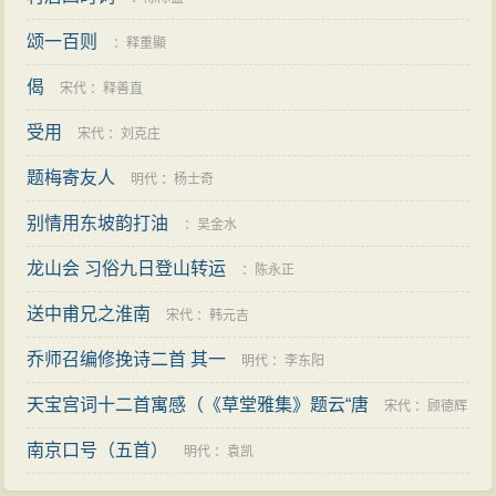
鸟覆春洲，杂英满芳甸”两句则是以细笔点染江洲的佳
颂一百则
：
释重顯
趣。喧闹的归鸟盖满了江中的小岛，各色野花开遍了芬
偈
宋代
：
释善直
芳的郊野。群鸟的喧嚷越发衬出傍晚江面的宁静，遍地
繁花恰似与满天落霞争美斗艳。鸟儿尚知归来，而人却
受用
宋代
：
刘克庄
离乡远去，何况故乡正满目春色如画，直教人流连难
题梅寄友人
明代
：
杨士奇
舍。
别情用东坡韵打油
：
吴金水
无怪诗人叹息:“去矣方滞淫，怀哉罢欢宴。”这两句巧
龙山会 习俗九日登山转运
用此处字义可作两解的特点，既抒发了将要久客在外的
：
陈永正
离愁和对旧日欢宴生活的怀念，又写出了诗人已去而复
送中甫兄之淮南
宋代
：
韩元吉
又半途迟留、因怀乡而罢却欢宴的情态。“去矣”、“怀哉”
乔师召编修挽诗二首 其一
明代
：
李东阳
用虚词对仗，造成散文式的感叹语气，增强了声情摇曳
天宝宫词十二首寓感（《草堂雅集》题云“唐
宋代
：
顾德辉
的节奏感。
至此登临之意已经写尽，往下似乎无可再写。但诗
南京口号（五首）
明代
：
袁凯
人却巧妙地跳过一步，由眼前对京城的依恋之情，想到