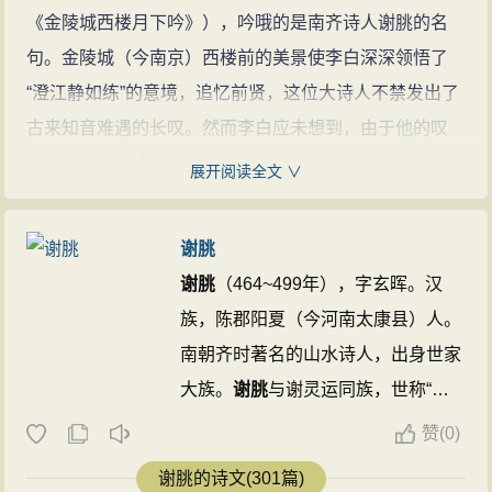
《金陵城西楼月下吟》），吟哦的是南齐诗人谢朓的名
回乡的日期在何时，我惆怅不已泪落如雪珠。
句。金陵城（今南京）西楼前的美景使李白深深领悟了
有感情的人都知道思念家乡，谁的黑头发能不改变？
“澄江静如练”的意境，追忆前贤，这位大诗人不禁发出了
注释
古来知音难遇的长叹。然而李白应未想到，由于他的叹
三山：山名，在今南京市西南。还望：回头眺望。京
赏，谢朓这句诗却在后世得到了无数的知音。
展开阅读全文 ∨
邑：指南齐都城建康，即今南京市。
《晚登三山还望京邑》是一首五言古诗，抒写诗人
灞，水名，源出陕西蓝田，流经长安城东。河阳视京
登上三山时遥望京城和大江美景引起的思乡之情。
谢朓
县：借用西晋诗人潘岳《河阳县诗》“引领望京室” 诗意。
这首诗应作于公元495年（齐明帝建武二年），谢朓
谢朓
（464~499年），字玄晖。汉
河阳：故城在今河南梦县西。京县：指西晋都城洛阳。
出为宣城太守时。在这次出守途中，他还做了一首题为
族，陈郡阳夏（今河南太康县）人。
两句意为：我怀着眷恋之情，傍晚登上三山，回头眺望
《之宣城出新林浦向板桥》的古诗，据《水经注》记
南朝齐时著名的山水诗人，出身世家
都城建康。
载，江水经三山，从板桥浦流出，可见三山当是谢朓从
大族。
谢朓
与谢灵运同族，世称“小
丽：使动用法，这里有“照射使……色彩绚丽”的意思。飞
京城建康到宣城的必经之地。三山因上有三峰、南北相
谢”。初任竟陵王萧子良功曹、文
甍：上翘如飞翼的屋脊。甍：屋脊。参差：高下不齐的
赞
(
0)
接而得名，位于建康西南长江南岸，附近有渡口，离建
学，为“竟陵八友”之一。后官宣城太
样子。
谢朓的诗文(301篇)
康不远，相当于从灞桥到长安的距离。此诗开头借用王