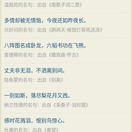
温庭筠的名句
：出自《
南歌子词二首
》
诗人扣住题意，选取富有特征性的景物，将登临所见层
次清楚地概括在六句诗里。远远望去，皇宫和贵族第宅
多情却被无情恼，今夜还如昨夜长。
飞耸的屋檐高低不齐，在日光照射下清晰可见。只“白日
元好问的名句
：出自《
鹧鸪天·候馆灯昏雨送凉
》
丽飞甍，参差皆可见”两句，便写尽满城的繁华景象和京
都的壮丽气派。此处“白日”指傍晚的日光。“丽”字本有“附
八阵图名成卧龙，六韬书功在飞熊。
著”、“明丽”两个意思，这里兼取二义，描绘出飞甍在落日
查德卿的名句
：出自《
蟾宫曲·怀古
》
中愈加显得明丽辉煌的情景，可以见出谢朓炼字的功
丈夫非无泪，不洒离别间。
夫。“参差”二字既写京城宫殿楼阙的密集，又使整个画面
陆龟蒙的名句
：出自《
别离
》
显得错落有致。“皆可见”三字则暗中传达出诗人神情的专
注：既然全城飞甍都历历可见，那么从中辨认自己的旧
一别如斯，落尽梨花月又西。
居当也是一般登高望乡之人的常情。所以这两句虽是写
纳兰性德的名句
：出自《
采桑子·当时错
》
景，却隐含着一个凝目远眺的抒情主人公的形象。诗人
没有点明在山上流连凝望的时间有多久，但从“白日”变为
感时花溅泪，恨别鸟惊心。
“余霞”的景色转换中自然就显示出时辰的推移过程。
杜甫的名句
：出自《
春望
》