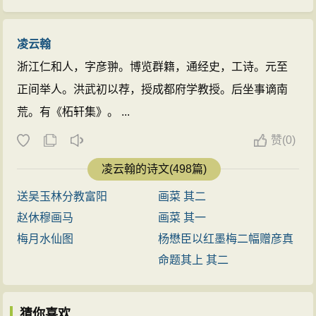
凌云翰
浙江仁和人，字彦翀。博览群籍，通经史，工诗。元至
正间举人。洪武初以荐，授成都府学教授。后坐事谪南
荒。有《柘轩集》。 ...
赞
(
0)
凌云翰的诗文(498篇)
送吴玉林分教富阳
画菜 其二
赵休穆画马
画菜 其一
梅月水仙图
杨懋臣以红墨梅二幅赠彦真
命题其上 其二
猜你喜欢