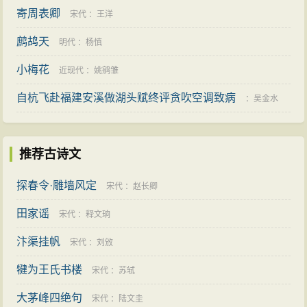
寄周表卿
宋代
：
王洋
鹧鸪天
明代
：
杨慎
小梅花
近现代
：
姚鹓雏
自杭飞赴福建安溪做湖头赋终评贪吹空调致病
：
吴金水
推荐古诗文
探春令·雕墙风定
宋代
：
赵长卿
田家谣
宋代
：
释文珦
汴渠挂帆
宋代
：
刘攽
犍为王氏书楼
宋代
：
苏轼
大茅峰四绝句
宋代
：
陆文圭