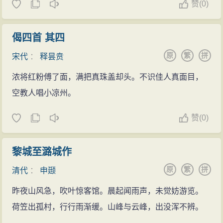
赞
(
0)
偈四首 其四
原
繁
拼
宋代
：
释昙贲
浓将红粉傅了面，满把真珠盖却头。不识佳人真面目，
空教人唱小凉州。
赞
(
0)
黎城至潞城作
原
繁
拼
清代
：
申颋
昨夜山风急，吹叶惊客馆。晨起闻雨声，未觉妨游览。
荷笠出孤村，行行雨渐缓。山峰与云峰，出没浑不辨。