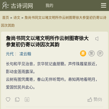
古诗词网
我的
首页
»
诗文
»
詹尚书同文以堵文明所作云树图寄徐大参复初仍寄以诗
因次其韵
詹尚书同文以堵文明所作云树图寄徐大
参复初仍寄以诗因次其韵
原
繁
拼
元代
：
凌云翰
长句和平见治音，京华犹记盍朋簪。声传珠履星辰近，
影动金莲雨露深。
云树有图凭鹰寄，春山无伴听莺吟。悬知两地看明月，
爱国忧民共此心。
赞
(
0)