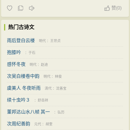
赞
(
0)
热门古诗文
雨后登白云楼
明代
：
王世贞
抱膝吟
：
于石
感怀冬夜
明代
：
赵迪
次吴白楼卷中韵
明代
：
林俊
虞美人 冬夜听雨
清代
：
沈善宝
续十虫吟３
：
舒岳祥
董邦达山水八帧 其一
：
弘历
次周纪善韵
元代
：
胡奎