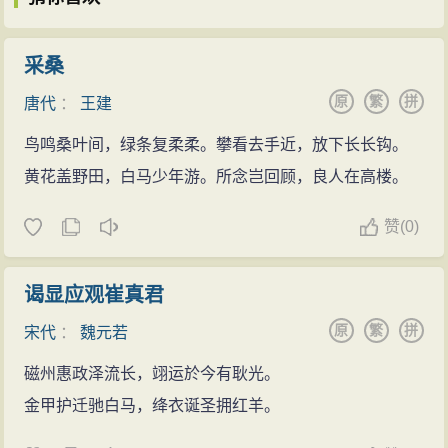
采桑
原
繁
拼
唐代
：
王建
鸟鸣桑叶间，绿条复柔柔。攀看去手近，放下长长钩。
黄花盖野田，白马少年游。所念岂回顾，良人在高楼。
赞
(
0)
谒显应观崔真君
原
繁
拼
宋代
：
魏元若
磁州惠政泽流长，翊运於今有耿光。
金甲护迁驰白马，绛衣诞圣拥红羊。