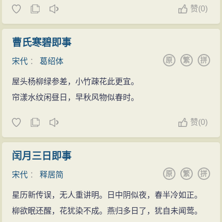
赞
(
0)
曹氏寒碧即事
原
繁
拼
宋代
：
葛绍体
屋头杨柳绿参差，小竹疎花此更宜。
帘漾水纹闲昼日，早秋风物似春时。
赞
(
0)
闰月三日即事
原
繁
拼
宋代
：
释居简
星历新传误，无人重讲明。日中阴似夜，春半冷如正。
柳欲眠还醒，花犹染不成。燕归多日了，犹自未闻莺。