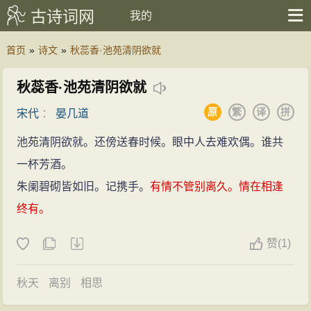
古诗词网
我的
首页
»
诗文
»
秋蕊香·池苑清阴欲就
秋蕊香·池苑清阴欲就
原
繁
译
拼
宋代
：
晏几道
池苑清阴欲就。还傍送春时候。眼中人去难欢偶。谁共
一杯芳酒。
朱阑碧砌皆如旧。记携手。
有情不管别离久。情在相逢
终有。
赞
(
1)
秋天
离别
相思