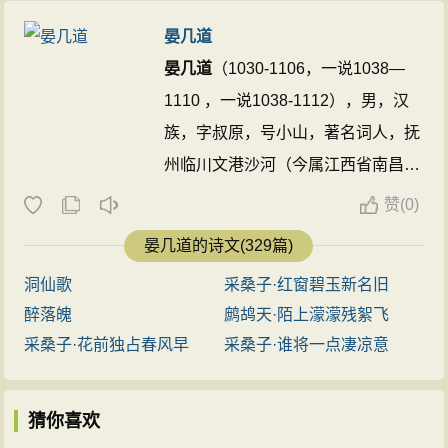
晏几道
晏几道
（1030-1106，一说1038—
1110 ，一说1038-1112），男，汉
族，字叔原，号小山，著名词人，抚
州临川文港沙河（今属江西省南昌市
进贤县）人。晏殊第七子。历任颍昌
赞
(
0)
府许田镇监、乾宁军通判、开封府判
晏几道的诗文(329篇)
官等。性孤傲，晚年家境中落。词风
洞仙歌
采桑子·红窗碧玉新名旧
哀感缠绵、清壮顿挫。一般讲到北宋
醉落魄
鹧鸪天·陌上濛濛残絮飞
词人时，称晏殊为大晏，称
晏几道
为
采桑子·花前独占春风早
采桑子·谁将一点凄凉意
小晏。《雪浪斋日记》云：“晏叔原
工小词，不愧六朝宫掖体。”如《鹧
猜你喜欢
鸪天》中的“舞低杨柳楼心月，歌尽