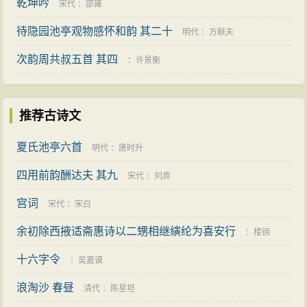
乾坤吟
宋代
：
邵雍
待隐园池亭观物感怀和韵 其二十
明代
：
方献夫
次韵周共叔五首 其四
：
许景衡
推荐古诗文
夏氏池亭六首
明代
：
唐时升
四用前韵酬达夫 其九
宋代
：
刘弇
宫词
宋代
：
宋白
余初除西掖适斋惠诗以二甥相继縯纶为喜安行
：
楼钥
十六字令
：
吴嘉谟
浪淘沙 春昼
清代
：
陈星垣