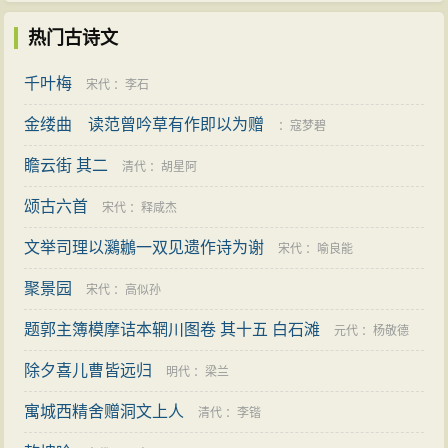
热门古诗文
千叶梅
宋代
：
李石
金缕曲 读范曾吟草有作即以为赠
：
寇梦碧
瞻云街 其二
清代
：
胡星阿
颂古六首
宋代
：
释咸杰
文举司理以鸂鶒一双见遗作诗为谢
宋代
：
喻良能
聚景园
宋代
：
高似孙
题郭主簿模摩诘本辋川图卷 其十五 白石滩
元代
：
杨敬德
除夕喜儿曹皆远归
明代
：
梁兰
寓城西精舍赠洞文上人
清代
：
李锴