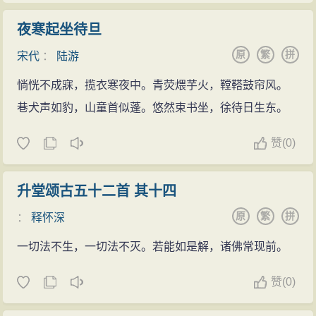
桃花扇底风”等等词句，备受人们的
赞赏。 ...
夜寒起坐待旦
原
繁
拼
宋代
：
陆游
惝恍不成寐，揽衣寒夜中。青荧煨芋火，鞺鞳鼓帘风。
巷犬声如豹，山童首似蓬。悠然束书坐，徐待日生东。
赞
(
0)
升堂颂古五十二首 其十四
原
繁
拼
：
释怀深
一切法不生，一切法不灭。若能如是解，诸佛常现前。
赞
(
0)