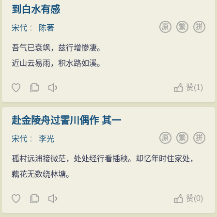
到白水有感
原
繁
拼
宋代
：
陈著
吾气已衰飒，兹行增惨凄。
近山云易雨，积水路如溪。
赞
(
1)
赴金陵舟过霅川偶作 其一
原
繁
拼
宋代
：
李光
孤村远浦接微茫，处处经行看插秧。却忆年时住家处，
藕花无数绕林塘。
赞
(
0)