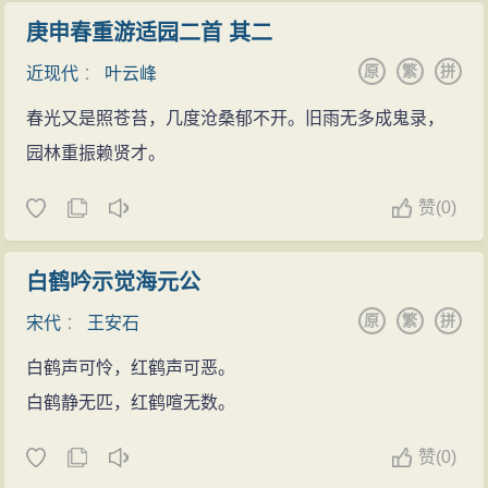
庚申春重游适园二首 其二
原
繁
拼
近现代
：
叶云峰
春光又是照苍苔，几度沧桑郁不开。旧雨无多成鬼录，
园林重振赖贤才。
赞
(
0)
白鹤吟示觉海元公
原
繁
拼
宋代
：
王安石
白鹤声可怜，红鹤声可恶。
白鹤静无匹，红鹤喧无数。
赞
(
0)