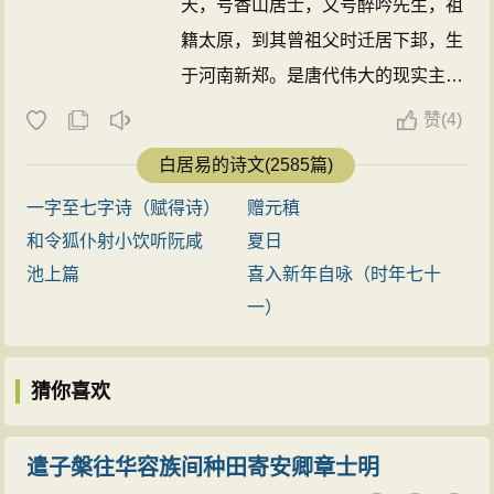
天，号香山居士，又号醉吟先生，祖
籍太原，到其曾祖父时迁居下邽，生
于河南新郑。是唐代伟大的现实主义
诗人，唐代三大诗人之一。
白居易
与
赞
(
4)
元稹共同倡导新乐府运动，世称“元
白居易的诗文(2585篇)
白”，与刘禹锡并称“刘白”。
白居易
的
一字至七字诗（赋得诗）
赠元稹
诗歌题材广泛，形式多样，语言平易
和令狐仆射小饮听阮咸
夏日
通俗，有“诗魔”和“诗王”之称。官至
池上篇
喜入新年自咏（时年七十
翰林学士、左赞善大夫。公元846
一）
年，
白居易
在洛阳逝世，葬于香山。
有《白氏长庆集》传世，代表诗作有
猜你喜欢
《长恨歌》、《卖炭翁》、《琵琶
行》等。 ...
遣子槃往华容族间种田寄安卿章士明