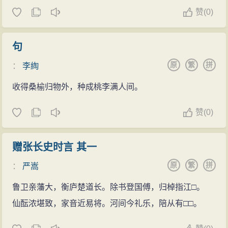
赞
(
0)
句
原
繁
拼
：
李綯
收得桑榆归物外，种成桃李满人间。
赞
(
0)
赠张长史时言 其一
原
繁
拼
：
严嵩
鲁卫亲藩大，衡庐楚道长。除书登国傅，归棹指江□。
仙酝浓堪致，家音近易将。河间今礼乐，陪从有□□。