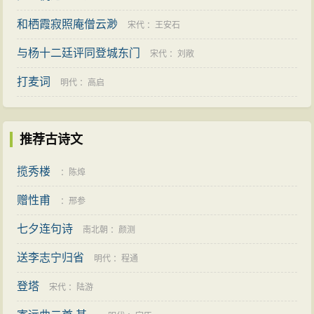
和栖霞寂照庵僧云渺
宋代
：
王安石
与杨十二廷评同登城东门
宋代
：
刘敞
打麦词
明代
：
高启
推荐古诗文
揽秀楼
：
陈㷆
赠性甫
：
邢参
七夕连句诗
南北朝
：
颜测
送李志宁归省
明代
：
程通
登塔
宋代
：
陆游