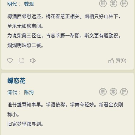
原
繁
拼
明代
：
魏观
樽酒西郊慰远还，梅花春意正相关。幽栖只好山林下，
至乐无如畎亩间。
为说柴桑三径在，肯容莘野一犁閒。斯文更有殷勤祝，
烱烱明珠照二鬟。
赞
(
0)
蝶恋花
原
繁
拼
清代
：
陈洵
谁分雏莺知事早。学语依稀，学舞夸轻妙。新著金衣刚
称小。
旧家梦里都寻到。