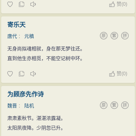
赞
(
0)
寄乐天
原
繁
拼
唐代
：
元稹
无身尚拟魂相就，身在那无梦往还。
直到他生亦相觅，不能空记树中环。
赞
(
0)
为顾彦先作诗
原
繁
拼
魏晋
：
陆机
肃肃素秋节。湛湛浓露凝。
太阳夙夜降。少阴忽已升。