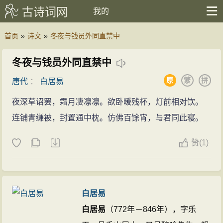
古诗词网
我的
首页
»
诗文
»
冬夜与钱员外同直禁中
冬夜与钱员外同直禁中
原
繁
拼
唐代
：
白居易
夜深草诏罢，霜月凄凛凛。欲卧暖残杯，灯前相对饮。
连铺青缣被，封置通中枕。仿佛百馀宵，与君同此寝。
赞
(
1)
白居易
白居易
（772年－846年），字乐