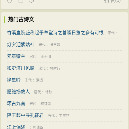
赞
(
0)
热门古诗文
竹溪直院盛称起予草堂诗之善暇日览之多有可恨
宋代
：
灯夕迎紫姑神
刘克庄
宋代
：
张玉娘
元章赠兰
宋代
：
王十朋
和史济川见赠
宋代
：
冯时行
摘星岭
宋代
：
洪适
赠维扬故人
唐代
：
徐铉
颂古九首
宋代
：
释梵思
陪王郎中寻孔征君
唐代
：
韦应物
江上偶述
：
郭谏臣