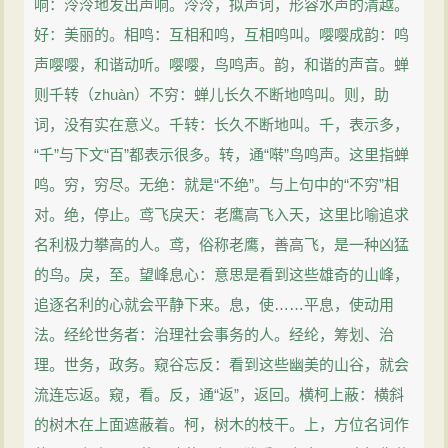
响：泠泠地发出声响。泠泠，拟声词，形容水声的清越。
好：美丽的。相鸣：互相和鸣，互相鸣叫。嘤嘤成韵：鸣
声嘤嘤，和谐动听。嘤嘤，鸟鸣声。韵，和谐的声音。蝉
则千转（zhuàn）不穷：蝉儿长久不断地鸣叫。则，助
词，没有实在意义。千转：长久不断地叫。千，表示多，
“千”与下文“百”都表示很多。转，通“啭”鸟鸣声。这里指蝉
鸣。穷，穷尽。无绝：就是“不绝”。与上句中的“不穷”相
对。绝，停止。鸢飞戾天：老鹰高飞入天，这里比喻追求
名利极力攀高的人。鸢，俗称老鹰，善高飞，是一种凶猛
的鸟。戾，至。望峰息心：意思是看到这些雄奇的山峰，
追逐名利的心就会平静下来。息，使……平息，使动用
法。经纶世务者：治理社会事务的人。经纶，筹划、治
理。世务，政务。窥谷忘反：看到这些幽美的山谷，就会
流连忘返。窥，看。反，通“返”，返回。横柯上蔽：横斜
的树木在上面遮蔽着。柯，树木的枝干。上，方位名词作