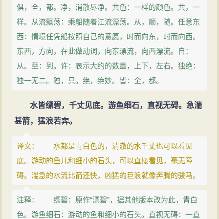
俱，全，都。净，消散尽净。共色：一样的颜色。共，一
样。从流飘荡：乘船随着江流漂荡。从，顺，随。任意东
西：情境任凭船按照自己的意愿，时而向东，时而向西。
东西，方向，在此做动词，向东漂流，向西漂流。自：
从。至：到。许：表示大约的数量，上下，左右。独绝：
独一无二。独，只。绝，绝妙。皆：全，都。
水皆缥碧，千丈见底。游鱼细石，直视无碍。急湍
甚箭，猛浪若奔。
译文： 水都是青白色的，清澈的水千丈也可以看见
底。游动的鱼儿和细小的石头，可以直接看见，毫无障
碍。湍急的水流比箭还快，凶猛的巨浪就像奔腾的骏马。
注释： 缥碧：原作“漂碧”，据其他版本改为此，青白
色。游鱼细石：游动的鱼和细小的石头。直视无碍：一直