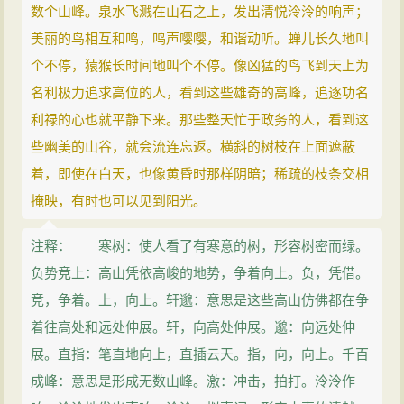
数个山峰。泉水飞溅在山石之上，发出清悦泠泠的响声；
美丽的鸟相互和鸣，鸣声嘤嘤，和谐动听。蝉儿长久地叫
个不停，猿猴长时间地叫个不停。像凶猛的鸟飞到天上为
名利极力追求高位的人，看到这些雄奇的高峰，追逐功名
利禄的心也就平静下来。那些整天忙于政务的人，看到这
些幽美的山谷，就会流连忘返。横斜的树枝在上面遮蔽
着，即使在白天，也像黄昏时那样阴暗；稀疏的枝条交相
掩映，有时也可以见到阳光。
注释： 寒树：使人看了有寒意的树，形容树密而绿。
负势竞上：高山凭依高峻的地势，争着向上。负，凭借。
竞，争着。上，向上。轩邈：意思是这些高山仿佛都在争
着往高处和远处伸展。轩，向高处伸展。邈：向远处伸
展。直指：笔直地向上，直插云天。指，向，向上。千百
成峰：意思是形成无数山峰。激：冲击，拍打。泠泠作