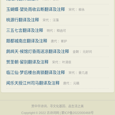
玉蝴蝶·望处雨收云断翻译及注释
宋代
：
柳永
桃源行翻译及注释
宋代
：
汪藻
三五七言翻译及注释
明代
：
释函可
题都城南庄翻译及注释
唐代
：
崔护
鹧鸪天·候馆灯昏雨送凉翻译及注释
金朝
：
元好问
贺圣朝·留别翻译及注释
宋代
：
叶清臣
临江仙·梦后楼台高锁翻译及注释
宋代
：
晏几道
闻乐天授江州司马翻译及注释
唐代
：
元稹
赏中华诗词、寻文化基因、品生活之美
Copyright © 2022
古诗词网
|
蒙ICP备2022000468号