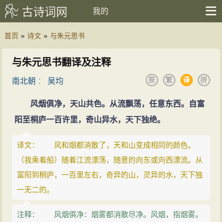
古诗词网
我的
首页
»
诗文
»
与朱元思书
与朱元思书翻译及注释
原
繁
译
拼
南北朝
：
吴均
风烟俱净，天山共色。从流飘荡，任意东西。自富
阳至桐庐一百许里，奇山异水，天下独绝。
译文： 风和烟都消散了，天和山变成相同的颜色。
（我乘着船）随着江流漂荡，随意的向东或向西漂流。从
富阳到桐庐，一百里左右，奇异的山，灵异的水，天下独
一无二的。
注释： 风烟俱净：烟雾都消散尽净。风烟，指烟雾。