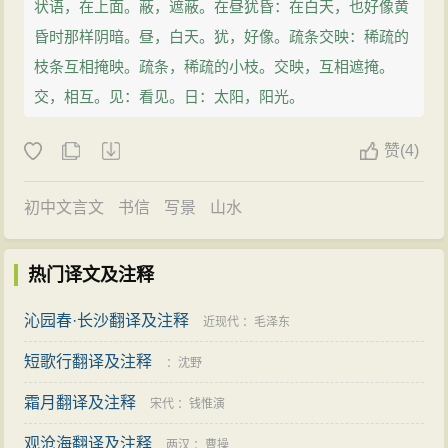
状语，在上面。蔽，遮蔽。在昼犹昏：在白天，也好像黄
昏时那样阴暗。昼，白天。犹，好像。疏条交映：稀疏的
枝条互相掩映。疏条，稀疏的小枝。交映，互相遮掩。
交，相互。见：看见。日：太阳，阳光。
赞
(
4)
初中文言文
书信
写景
山水
热门译文及注释
沁园春·长沙翻译及注释
近现代
：
毛泽东
短歌行翻译及注释
：
沈野
霜月翻译及注释
宋代
：
钱惟演
观沧海翻译及注释
两汉
：
曹操