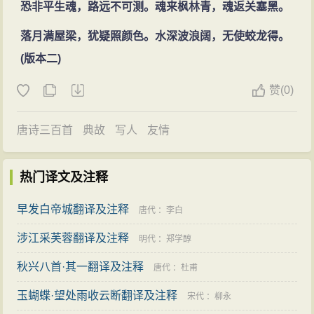
恐非平生魂，路远不可测。魂来枫林青，魂返关塞黑。
落月满屋梁，犹疑照颜色。水深波浪阔，无使蛟龙得。
(版本二)
赞
(
0)
唐诗三百首
典故
写人
友情
热门译文及注释
早发白帝城翻译及注释
唐代
：
李白
涉江采芙蓉翻译及注释
明代
：
郑学醇
秋兴八首·其一翻译及注释
唐代
：
杜甫
玉蝴蝶·望处雨收云断翻译及注释
宋代
：
柳永