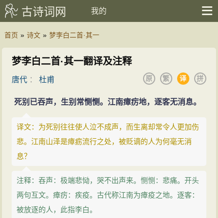
古诗词网
我的
首页
»
诗文
»
梦李白二首·其一
梦李白二首·其一翻译及注释
原
繁
译
拼
唐代
：
杜甫
死别已吞声，生别常恻恻。江南瘴疠地，逐客无消息。
译文：为死别往往使人泣不成声，而生离却常令人更加伤
悲。江南山泽是瘴疬流行之处，被贬谪的人为何毫无消
息？
注释：吞声：极端悲恸，哭不出声来。恻恻：悲痛。开头
两句互文。瘴疠：疾疫。古代称江南为瘴疫之地。逐客：
被放逐的人，此指李白。