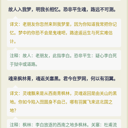
故人入我梦，明我长相忆。恐非平生魂，路远不可测。
译文：老朋友你忽然来到我梦里，因为你知道我常把你记
忆。梦中的你恐不会是鬼魂吧，路途遥远生与死实难估
计。
注释：故人：老朋友，此指李白。恐非平生：疑心李白死
于狱中或道路。
魂来枫林青，魂返关塞黑。君今在罗网，何以有羽翼。
译文：灵魂飘来是从西南青枫林，灵魂返回是由关山的黑
地。你如今陷入囹圄身不由己，哪有羽翼飞来这北国之
地？
注释：枫林：李白放逐的西南之地多枫林。关塞：杜甫流