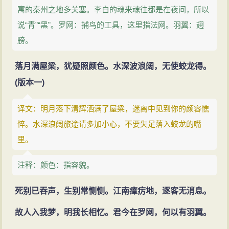
寓的秦州之地多关塞。李白的魂来魂往都是在夜间，所以
说“青”“黑”。罗网：捕鸟的工具，这里指法网。羽翼：翅
膀。
落月满屋梁，犹疑照颜色。水深波浪阔，无使蛟龙得。
(版本一)
译文：明月落下清辉洒满了屋梁，迷离中见到你的颜容憔
悴。水深浪阔旅途请多加小心，不要失足落入蛟龙的嘴
里。
注释：颜色：指容貌。
死别已吞声，生别常恻恻。江南瘴疠地，逐客无消息。
故人入我梦，明我长相忆。君今在罗网，何以有羽翼。