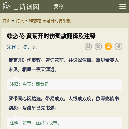
古诗词网
我的
首页
»
诗文
»
蝶恋花·黄菊开时伤聚散
蝶恋花·黄菊开时伤聚散翻译及注释
原
繁
译
拼
宋代
：
晏几道
黄菊开时伤聚散。曾记花前，共说深深愿。重见金英人
未见。相思一夜天涯远。
注释：金英：即黄菊。
罗带同心闲结遍。带易成双，人恨成双晚。欲写彩笺书
别怨。泪痕早已先书满。
注释：罗带：丝织的衣带。