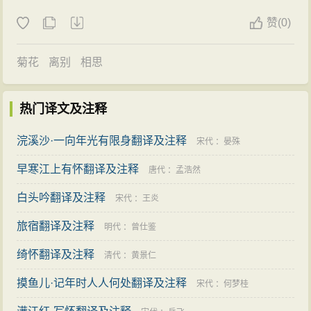
赞
(
0)
菊花
离别
相思
热门译文及注释
浣溪沙·一向年光有限身翻译及注释
宋代
：
晏殊
早寒江上有怀翻译及注释
唐代
：
孟浩然
白头吟翻译及注释
宋代
：
王炎
旅宿翻译及注释
明代
：
曾仕鉴
绮怀翻译及注释
清代
：
黄景仁
摸鱼儿·记年时人人何处翻译及注释
宋代
：
何梦桂