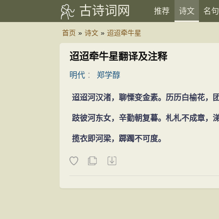
古诗词网
推荐
诗文
名句
首页
»
诗文
»
迢迢牵牛星
迢迢牵牛星翻译及注释
明代
：
郑学醇
迢迢河汉渚，聊慄变金素。历历白榆花，
跂彼河东女，辛勤朝复暮。札札不成章，
揽衣即河梁，踯躅不可度。