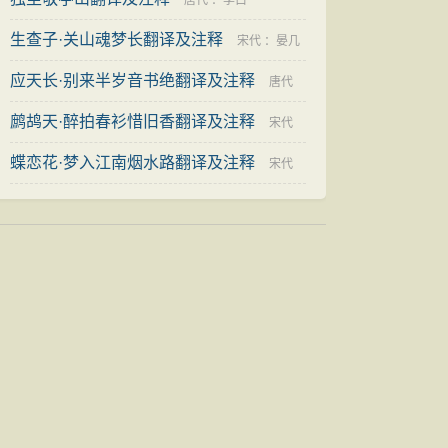
唐代
：
李白
生查子·关山魂梦长翻译及注释
宋代
：
晏几
应天长·别来半岁音书绝翻译及注释
道
唐代
鹧鸪天·醉拍春衫惜旧香翻译及注释
：
韦庄
宋代
蝶恋花·梦入江南烟水路翻译及注释
：
晏几道
宋代
：
晏几道