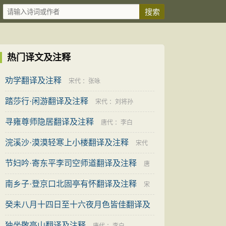
热门译文及注释
劝学翻译及注释
宋代
：
张咏
踏莎行·闲游翻译及注释
宋代
：
刘将孙
寻雍尊师隐居翻译及注释
唐代
：
李白
浣溪沙·漠漠轻寒上小楼翻译及注释
宋代
节妇吟·寄东平李司空师道翻译及注释
：
秦观
唐
南乡子·登京口北固亭有怀翻译及注释
代
：
张籍
宋
癸未八月十四日至十六夜月色皆佳翻译及
代
：
辛弃疾
注释
独坐敬亭山翻译及注释
宋代
：
曾几