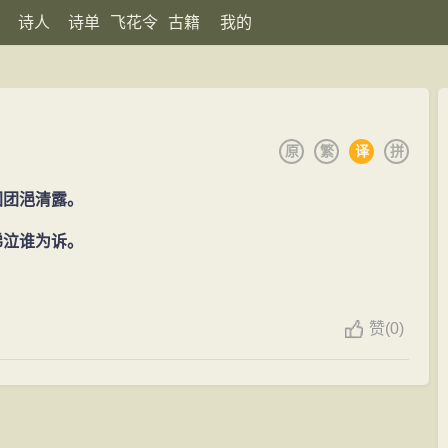
诗人
诗单
飞花令
古籍
我的
原
繁
译
拼
团团浥清露。
涕泣谁为诉。
赞
(
0)