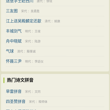
送张学士赴西川
唐代
：
徐铉
三友图
宋代
：
吴柔胜
江上送吴殿麟定还歙
清代
：
姚鼐
丰城剑气
明代
：
王绂
舟中晓赋
宋代
：
陆游
气球
清代
：
殷葆诚
怀聂三尹
明代
：
李廷仪
热门诗文拼音
旱雷拼音
宋代
：
文同
四圣赞拼音
宋代
：
释师体