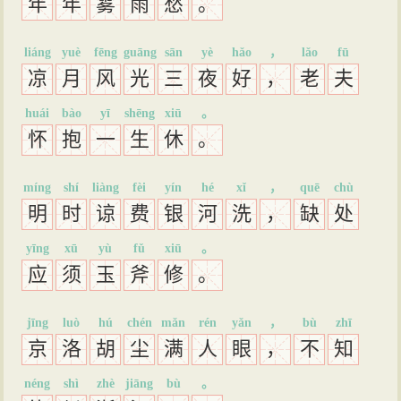
年
年
雾
雨
愁
。
liáng
yuè
fēng
guāng
sān
yè
hǎo
，
lǎo
fū
凉
月
风
光
三
夜
好
，
老
夫
huái
bào
yī
shēng
xiū
。
怀
抱
一
生
休
。
míng
shí
liàng
fèi
yín
hé
xǐ
，
quē
chù
明
时
谅
费
银
河
洗
，
缺
处
yīng
xū
yù
fǔ
xiū
。
应
须
玉
斧
修
。
jīng
luò
hú
chén
mǎn
rén
yǎn
，
bù
zhī
京
洛
胡
尘
满
人
眼
，
不
知
néng
shì
zhè
jiāng
bù
。