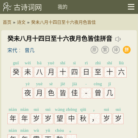
古诗词网
我的
首页
»
诗文
»
癸未八月十四日至十六夜月色皆佳
癸未八月十四日至十六夜月色皆佳拼音
原
繁
译
拼
宋代
：
曾几
guǐ
wèi
bā
yuè
shí
sì
rì
zhì
shí
liù
癸
未
八
月
十
四
日
至
十
六
yè
yuè
sè
jiē
jiā
-
céng
jǐ
夜
月
色
皆
佳
-
曾
几
nián
nián
suì
suì
wàng
zhōng
qiū
，
suì
suì
年
年
岁
岁
望
中
秋
，
岁
岁
nián
nián
wù
yǔ
chóu
。