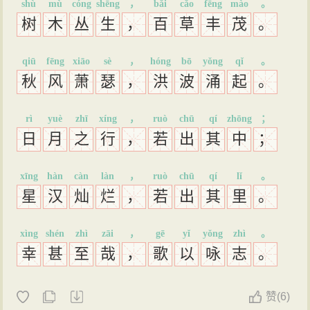
shù
mù
cóng
shēng
，
bǎi
cǎo
fēng
mào
。
树
木
丛
生
，
百
草
丰
茂
。
qiū
fēng
xiāo
sè
，
hóng
bō
yǒng
qǐ
。
秋
风
萧
瑟
，
洪
波
涌
起
。
rì
yuè
zhī
xíng
，
ruò
chū
qí
zhōng
；
日
月
之
行
，
若
出
其
中
；
xīng
hàn
càn
làn
，
ruò
chū
qí
lǐ
。
星
汉
灿
烂
，
若
出
其
里
。
xìng
shén
zhì
zāi
，
gē
yǐ
yǒng
zhì
。
幸
甚
至
哉
，
歌
以
咏
志
。
赞
(
6)