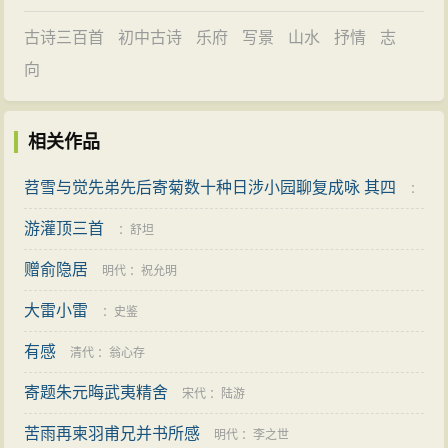
古诗三百首
初中古诗
乐府
写景
山水
抒情
志
向
相关作品
苕雪与觉先弟先后寄菊数十种日涉小园聊复成咏 其四
：
游灌顶三首
陈曾寿
：
舒坦
赠俞隐居
明代
：
祝允明
大雷小雷
：
史鉴
有感
清代
：
翁心存
寄题朱元晦武夷精舍
宋代
：
陆游
苦雨再柬羽甫兄并书所感
明代
：
李之世