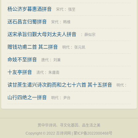
杨公济岁暮惠酒拼音
宋代
：
强至
送石昌言归蜀拼音
宋代
：
韩维
送宋承旨归觐大母刘太夫人拼音
：
薛似宗
赠钱功甫二首 其二拼音
明代
：
张元凯
命妓不至拼音
唐代
：
刘兼
十友亭拼音
清代
：
朱庸斋
读甘蔗生遣兴诗次韵而和之七十六首 其十五拼音
明代
：
山行四绝之一拼音
王夫之
明代
：
尹台
赏中华诗词、寻文化基因、品生活之美
Copyright © 2022
古诗词网
|
蒙ICP备2022000468号