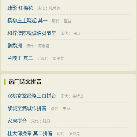
疏影 红梅花
清代
：
陆蓉佩
杨柳庄上晓起 其一
明代
：
区益
和梓漕陈帨诚伯弭节堂
宋代
：
冯山
鹦鹉洲
清代
：
蒋湘垣
兰陵王 其二
近现代
：
周岸登
热门诗文拼音
双桃寄鞏经略三首拼音
宋代
：
姜特立
黎城至潞城作拼音
清代
：
申颋
家居拼音
宋代
：
陆游
桂太傅挽章 其二拼音
明代
：
罗洪先