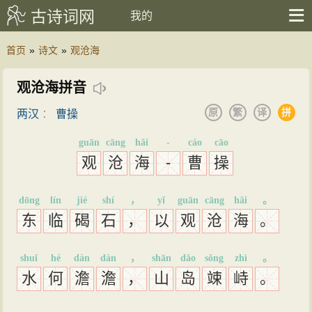
古诗词网
我的
首页
»
诗文
»
观沧海
观沧海拼音
原
繁
译
拼
两汉
：
曹操
guān
cāng
hǎi
-
cáo
cāo
观
沧
海
-
曹
操
dōng
lín
jié
shí
，
yǐ
guān
cāng
hǎi
。
东
临
碣
石
，
以
观
沧
海
。
shuǐ
hé
dàn
dàn
，
shān
dǎo
sǒng
zhì
。
水
何
澹
澹
，
山
岛
竦
峙
。