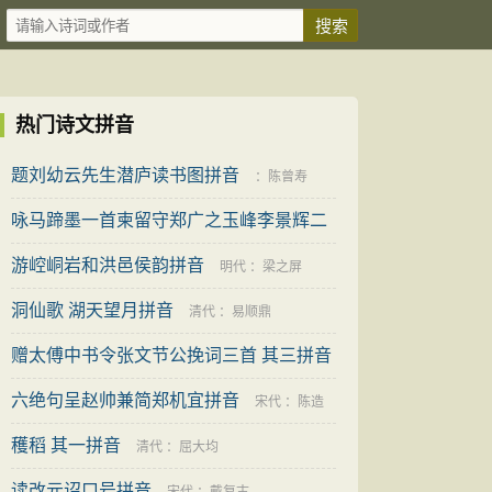
热门诗文拼音
题刘幼云先生潜庐读书图拼音
：
陈曾寿
咏马蹄墨一首柬留守郑广之玉峰李景辉二
知己拼音
游崆峒岩和洪邑侯韵拼音
明代
：
童轩
明代
：
梁之屏
洞仙歌 湖天望月拼音
清代
：
易顺鼎
赠太傅中书令张文节公挽词三首 其三拼音
六绝句呈赵帅兼简郑机宜拼音
宋代
：
宋庠
宋代
：
陈造
穫稻 其一拼音
清代
：
屈大均
读改元诏口号拼音