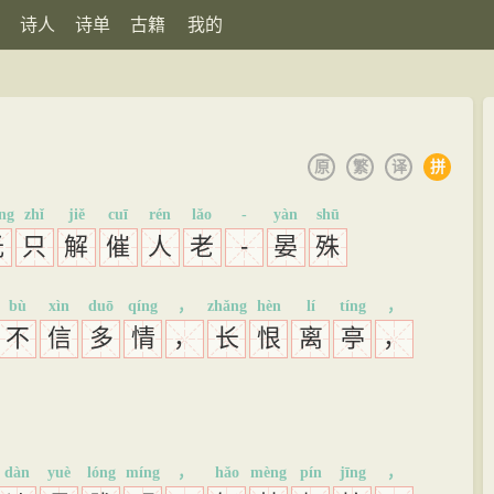
诗人
诗单
古籍
我的
原
繁
译
拼
ng
zhǐ
jiě
cuī
rén
lǎo
-
yàn
shū
光
只
解
催
人
老
-
晏
殊
bù
xìn
duō
qíng
，
zhǎng
hèn
lí
tíng
，
不
信
多
情
，
长
恨
离
亭
，
dàn
yuè
lóng
míng
，
hǎo
mèng
pín
jīng
，