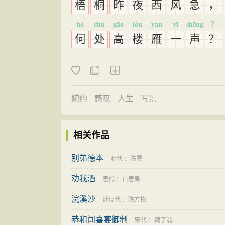
梧
桐
昨
夜
西
风
急
，
hé
chù
gāo
lóu
yàn
yī
shēng
？
何
处
高
楼
雁
一
声
？
婉约
感叹
人生
写景
相关作品
别弟德本
明代
：
陈履
劝我酒
唐代
：
白居易
浣溪沙
近现代
：
陈方恪
恭和闻喜宴御制
宋代
：
魏了翁