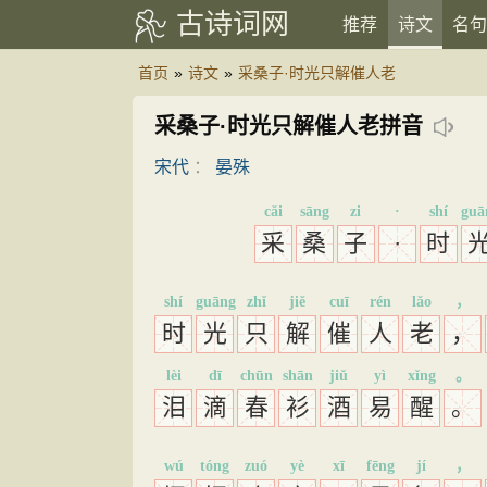
古诗词网
推荐
诗文
名句
首页
»
诗文
»
采桑子·时光只解催人老
采桑子·时光只解催人老拼音
宋代
：
晏殊
cǎi
sāng
zi
·
shí
guā
采
桑
子
·
时
shí
guāng
zhǐ
jiě
cuī
rén
lǎo
，
时
光
只
解
催
人
老
，
lèi
dī
chūn
shān
jiǔ
yì
xǐng
。
泪
滴
春
衫
酒
易
醒
。
wú
tóng
zuó
yè
xī
fēng
jí
，