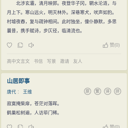
在诗歌方面，有他十五、十七、十八岁时写成的有
北涉玄灞，清月映郭。夜登华子冈，辋水沦涟，与
文字记载的资料。可见，他在十几岁时已经是位有名的
月上下。寒山远火，明灭林外。深巷寒犬，吠声如豹。
诗人了。这在诗人中是罕见的。当时，在那贵族世袭的
村墟夜舂，复与疏钟相间。此时独坐，僮仆静默，多思
社会中，像王维这样多才多艺的资质，自然会深受赞
曩昔，携手赋诗，步仄径，临清流也。
赏。因此，二十一岁时就考中了进士。
赞
(
0)
出仕后，王维利用官僚生活的空余时间，在京城的
南蓝田山麓修建了一所别墅，以修养身心。该别墅原为
高中文言文
书信
写景
邀请
友人
初唐诗人宋之问所有，那是一座很宽阔的去处，有山有
湖，有林子也有溪谷，其间散布着若干馆舍。王维在这
山居即事
时和他的知心好友度着悠闲自在的生活。这就是他的半
原
繁
译
拼
唐代
：
王维
官半隐的生活情况。
一直过着舒服的生活的王维，到了晚年却被卷入意
寂寞掩柴扉，苍茫对落晖。
外的波澜当中。玄宗天宝十四年（755）爆发了安史之
鹤巢松树遍，人访荜门稀。
乱。在战乱中他被贼军捕获，被迫当了伪官。而这在战
赞
(
0)