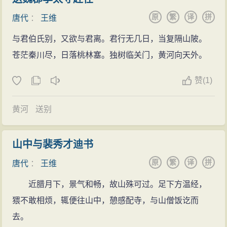
舍利所在而已，”采，日饭十数名僧，以玄谈为乐，斋中
区满”（《解闷》十二首之八）。唐末司空图则赞其“趣味
原
繁
译
拼
无所有，惟茶铛药臼，经案绳床而已。退朝之后，焚香
唐代
：
王维
澄复，若清沈之贯达”（《与王驾评诗书》）。昔人曾誉
独坐，以禅颂为事。”此时的王维俨然是一僧侣了。
与君伯氏别，又欲与君离。君行无几日，当复隔山陂。
王维为“诗佛”，并与“诗圣”杜甫、“诗仙”李白并提。以思想
与其小一岁的弟弟缙幼年均聪明过人。十五岁时去
苍茫秦川尽，日落桃林塞。独树临关门，黄河向天外。
内容而言，王维诗远不能与李、杜相提并论；而在艺术
京城应试，由于他能写一手好诗，工于书画，而且还有
方面，王维确有其独特的成就与贡献。唐刘长卿、大历
赞
(
1)
音乐天赋，所以少年王维一至京城便立即成为京城王公
十才子以至姚合、贾岛等人的诗歌，都在不同程度上受
贵族的宠儿。有关他在音乐上的天赋，《唐国史补》曾
到王维影响。直到清代，王士祯标举神韵，实际上也以
黄河
送别
有这样一段故事：一次，一个人弄到一幅奏乐图，但不
其诗为宗尚。但这派诗歌，往往陶情风景，缺乏社会内
知为何题名。王维见后回答说 ：“这是《霓裳羽衣曲》的
容。
山中与裴秀才迪书
第三叠第一拍。”请来乐师演奏，果然分毫不差（根据沈
原
繁
译
拼
括《梦溪笔谈》卷十七“书画”的考证，《霓裳羽衣曲》第
唐代
：
王维
三叠并没有拍，是散曲，白居易的句子“中序擘騞初入拍”
近腊月下，景气和畅，故山殊可过。足下方温经，
也可以说明这一点。沈括精通音律，其言可信。王维工
猥不敢相烦，辄便往山中，憩感配寺，与山僧饭讫而
于音律，是正史所载之事，但这个故事却是编造的）。
去。