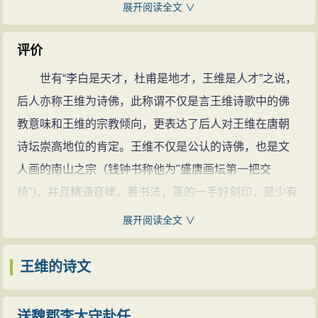
拾遗，次年迁监察御史，后奉命出塞，为凉州河西节度
展开阅读全文 ∨
幕判官。此后半官半隐居。安史之乱被捕后被迫出任伪
职，战乱平息后下狱。因被俘时曾作《凝碧池》抒发亡
评价
国之痛和思念朝廷之情，又因其弟王缙平反有功请求削
世有“李白是天才，杜甫是地才，王维是人才”之说，
籍为兄赎罪，得宽宥，降为太子中允，后兼迁中书舍
后人亦称王维为诗佛，此称谓不仅是言王维诗歌中的佛
人，终尚书右丞。
教意味和王维的宗教倾向，更表达了后人对王维在唐朝
他才华早显，既是诗匠，又精禅理。生在一个虔诚
诗坛崇高地位的肯定。王维不仅是公认的诗佛，也是文
佛教的家庭里，据其《请施庄为寺表》云：“臣亡母故博
人画的南山之宗（钱钟书称他为"盛唐画坛第一把交
陵县君崔氏，师事大照禅师三十余岁。”《王右丞集笺
椅")，并且精通音律，善书法，篆的一手好刻印，是少有
注》卷二五，有一篇《大荐福寺大德道光禅师塔铭》，
的全才。
展开阅读全文 ∨
文中述及了诗人同当代名僧道光禅师的关系时说：“维十
王维诗在其生前以及后世，都享有盛名。史称其“名
年座下."可见王维确实也与佛家因缘不浅，其晚年更是过
盛于开元、天宝间，豪英贵人虚左以迎，宁、薛诸王待
王维的诗文
着僧侣般的生活。据《旧唐书》记载：“在京师，长斋，
若师友”（《新唐书》本传）。唐代宗曾誉之为“天下文宗”
不衣文俯伏受教，欲以毫末度量虚空，无有是处，志其
（《答王缙进王维集表诏》）。杜甫也称他“最传秀句寰
送魏郡李太守赴任