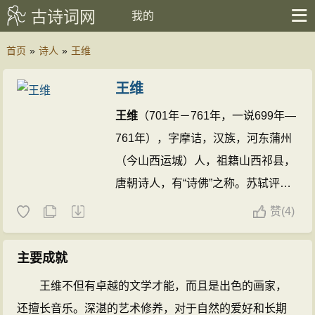
古诗词网
我的
首页
»
诗人
»
王维
王维
王维
（701年－761年，一说699年—
761年），字摩诘，汉族，河东蒲州
（今山西运城）人，祖籍山西祁县，
唐朝诗人，有“诗佛”之称。苏轼评价
其：“味摩诘之诗，诗中有画；观摩
赞
(
4)
诘之画，画中有诗。”开元九年（721
年）中进士，任太乐丞。
王维
是盛唐
主要成就
诗人的代表，今存诗400余首，重要
王维不但有卓越的文学才能，而且是出色的画家，
诗作有《相思》《山居秋暝》等。
王
还擅长音乐。深湛的艺术修养，对于自然的爱好和长期