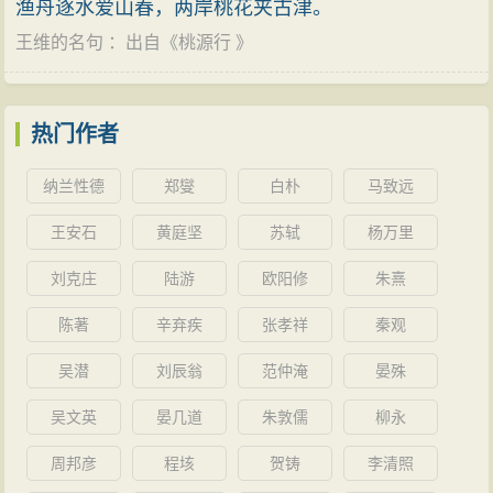
渔舟逐水爱山春，两岸桃花夹古津。
王维的名句
：出自《
桃源行
》
热门作者
纳兰性德
郑燮
白朴
马致远
王安石
黄庭坚
苏轼
杨万里
刘克庄
陆游
欧阳修
朱熹
陈著
辛弃疾
张孝祥
秦观
吴潜
刘辰翁
范仲淹
晏殊
吴文英
晏几道
朱敦儒
柳永
周邦彦
程垓
贺铸
李清照