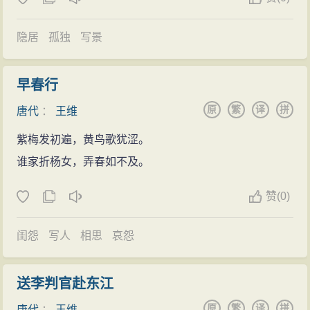
乱平息后却成了严重问题，他因此被交付有司审讯。按
理投效叛军当斩，幸其在乱中曾写过思慕天子的诗，加
隐居
孤独
写景
上当时任刑部侍郎的弟弟（曾跟随皇帝出逃）的求情，
恳请将其官职等换其兄性命，王维才得免于难，仅受贬
早春行
官处分。其后，又升至尚书右丞之职。
原
繁
译
拼
唐代
：
王维
王维早年有过积极的政治抱负，希望能作出一番大
事业，后值政局变化无常而逐渐消沉下来，吃斋念佛。
紫梅发初遍，黄鸟歌犹涩。
四十多岁的时候，他特地在长安东南的蓝田县辋川营造
谁家折杨女，弄春如不及。
了别墅和在终南山上，过着半官半隐的生活。《辋川闲
赞
(
0)
居赠裴秀才迪》这首诗是他隐居生活中的一个篇章，主
要内容是“言志”，写诗人远离尘俗，继续隐居的愿望。诗
闺怨
写人
相思
哀怨
中写景并不刻意铺陈，自然清新，如同信手拈来，而淡
远之境自见，大有渊明遗风。王维在诗歌上的成就是多
送李判官赴东江
方面的，无论边塞、山水诗、律诗还是绝句等都有流传
原
繁
译
拼
唐代
：
王维