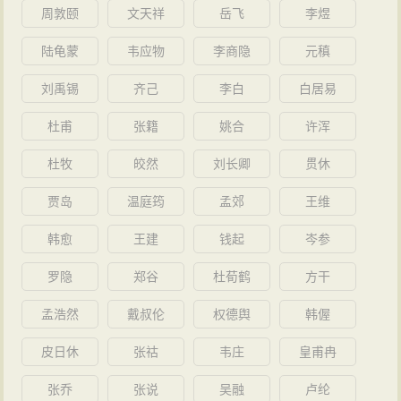
周敦颐
文天祥
岳飞
李煜
陆龟蒙
韦应物
李商隐
元稹
刘禹锡
齐己
李白
白居易
杜甫
张籍
姚合
许浑
杜牧
皎然
刘长卿
贯休
贾岛
温庭筠
孟郊
王维
韩愈
王建
钱起
岑参
罗隐
郑谷
杜荀鹤
方干
孟浩然
戴叔伦
权德舆
韩偓
皮日休
张祜
韦庄
皇甫冉
张乔
张说
吴融
卢纶