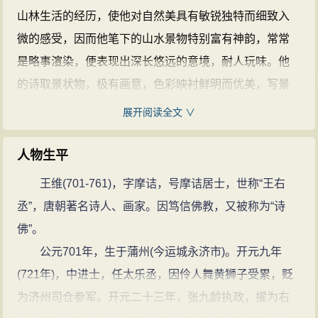
维
精通佛学，受禅宗影响很大。佛教
山林生活的经历，使他对自然美具有敏锐独特而细致入
有一部《维摩诘经》，是
王维
名和字
微的感受，因而他笔下的山水景物特别富有神韵，常常
的由来。
王维
诗书画都很有名，非常
是略事渲染，便表现出深长悠远的意境，耐人玩味。他
多才多艺，音乐也很精通。与孟浩然
的诗取景状物，极有画意，色彩映衬鲜明而优美，写景
合称“王孟”。
王维的诗文(353篇)
王
动静结合，尤善于细致地表现自然界的光色和音响变
展开阅读全文 ∨
维的名句(94条)
化。例如“声喧乱石中，色静深松里”（《青溪》）、“泉声
咽危石，日色冷青松”（《过香积寺》）以及《鸟鸣
人物生平
涧》、《鹿柴》、《木兰柴》等诗，都有体物入微之
王维(701-761)，字摩诘，号摩诘居士，世称“王右
作。王维诗《九月九日忆山东兄弟》插图 选自清代光绪
丞”，唐朝著名诗人、画家。因笃信佛教，又被称为“诗
刻本《名家画稿》。并著有绘画理论著作《山水论》，
佛”。
《山水诀》。
公元701年，生于蒲州(今运城永济市)。开元九年
(721年)，中进士，任太乐丞，因伶人舞黄狮子受累，贬
为济州司仓参军。开元二十三年，张九龄执政，擢为右