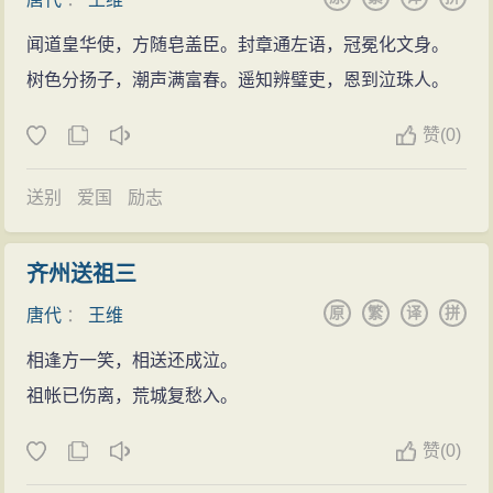
人口的佳篇。
闻道皇华使，方随皂盖臣。封章通左语，冠冕化文身。
树色分扬子，潮声满富春。遥知辨璧吏，恩到泣珠人。
赞
(
0)
送别
爱国
励志
齐州送祖三
原
繁
译
拼
唐代
：
王维
相逢方一笑，相送还成泣。
祖帐已伤离，荒城复愁入。
赞
(
0)