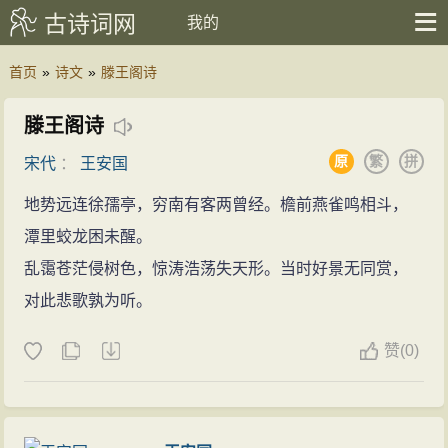
古诗词网
我的
首页
»
诗文
»
滕王阁诗
滕王阁诗
原
繁
拼
宋代
：
王安国
地势远连徐孺亭，穷南有客两曾经。檐前燕雀鸣相斗，
潭里蛟龙困未醒。
乱霭苍茫侵树色，惊涛浩荡失天形。当时好景无同赏，
对此悲歌孰为听。
赞
(
0)