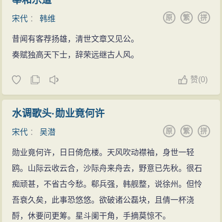
奉和乐道
原
繁
拼
宋代
：
韩维
昔闻有客荐扬雄，清世文章又见公。
奏赋独高天下士，辞荣远继古人风。
赞
(
0)
水调歌头·勋业竟何许
原
繁
拼
宋代
：
吴潜
勋业竟何许，日日倚危楼。天风吹动襟袖，身世一轻
鸥。山际云收云合，沙际舟来舟去，野意已先秋。很石
痴顽甚，不省古今愁。郗兵强，韩舰整，说徐州。但怜
吾衰久矣，此事恐悠悠。欲破诸公磊块，且倩一杯浇
酹，休要问更筹。星斗阑干角，手摘莫惊不。