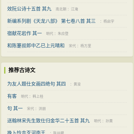
效阮公诗十五首 其九
南北朝
：
江淹
新编系列剧《天龙八部》 第七卷八首 其三
：
杨启宇
宿献花岩作 其一
明代
：
朱应登
和陈蹇叔郎中乙已上元晴和
宋代
：
杨万里
推荐古诗文
为友人题仕女画四绝句 其四
：
黄浚
有客
明代
：
韩上桂
句 其一
宋代
：
洪朋
送翰林宋先生致仕归金华二十五首 其九
明代
：
孙蕡
挽卜怜吉歹河南王
：
陈益稷