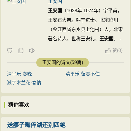
王安国
王安国
（1028年-1074年）字平甫，
王安石大弟。熙宁进士。北宋临川
（今江西省东乡县上池村）人。北宋
著名诗人。世称王安礼、
王安国
、王
雱为“临川三王”。
王安国
器识磊落，
赞
(
0)
文思敏捷，曾巩谓其“于书无所不
王安国的诗文(59篇)
通，其明于是非得失之理为尤详，其
清平乐·春晚
清平乐·留春不住
文闳富典重，其诗博而深。 ...
减字木兰花·春情
猜你喜欢
送瘳子晦倅湖还别四绝