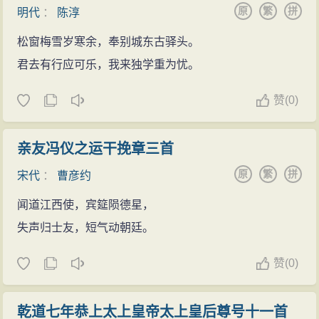
原
繁
拼
明代
：
陈淳
松窗梅雪岁寒余，奉别城东古驿头。
君去有行应可乐，我来独学重为忧。
赞
(
0)
亲友冯仪之运干挽章三首
原
繁
拼
宋代
：
曹彦约
闻道江西使，宾筵陨德星，
失声归士友，短气动朝廷。
赞
(
0)
乾道七年恭上太上皇帝太上皇后尊号十一首