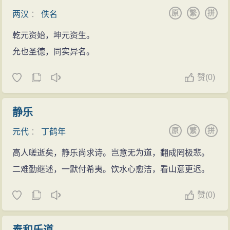
原
繁
拼
两汉
：
佚名
乾元资始，坤元资生。
允也圣德，同实异名。
赞
(
0)
静乐
原
繁
拼
元代
：
丁鹤年
高人嗟逝矣，静乐尚求诗。岂意无为道，翻成罔极悲。
二难勤继述，一默付希夷。饮水心愈洁，看山意更迟。
赞
(
0)