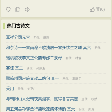
赞
(
0)
热门古诗文
嘉祥分司元宵
明代
：
薛瑄
和杂诗十一首雨潦不歇独居一室多忧生之嗟 其六
明代
：
蟠桃歌次李文正公韵寿邵二泉母
唐时升
明代
：
林俊
寒悰 其二
清代
：
孙原湘
赠筠州司户施文叔二绝句 其一
宋代
：
王庭圭
受用
宋代
：
刘克庄
与朝阳山人张朝夜集湖亭，赋得各言其志
唐代
：
皎然
用五河县孙驿丞行简秋凉感怀诗韵 其六
明代
：
郑真