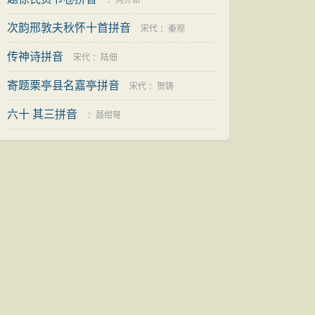
：
何乔新
次韵邢敦夫秋怀十首拼音
宋代
：
秦观
传神诗拼音
宋代
：
陆佃
寄题栗亭县名嘉亭拼音
宋代
：
贺铸
六十 其三拼音
：
聂绀弩