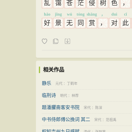
乱
霭
苍
茫
侵
树
色
，
hǎo
jǐng
wú
tóng
shǎng
，
duì
cǐ
好
景
无
同
赏
，
对
此
相关作品
静乐
元代
：
丁鹤年
临刑诗
明代
：
林荐
题潘臞斋客安书院
宋代
：
陈深
中书侍郎傅公挽词 其二
宋代
：
范祖禹
权知吉州九日感赋