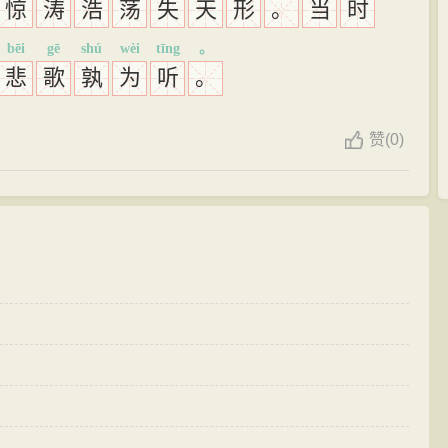
惊
涛
浩
荡
失
天
形
。
当
时
bēi
gē
shú
wèi
tīng
。
悲
歌
孰
为
听
。
赞
(
0)