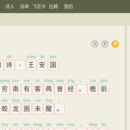
诗人
诗单
飞花令
古籍
我的
原
繁
拼
shī
-
wáng
ān
guó
阁
诗
-
王
安
国
qióng
nán
yǒu
kè
liǎng
céng
jīng
。
yán
qián
穷
南
有
客
两
曾
经
。
檐
前
jiāo
lóng
kùn
wèi
xǐng
。
蛟
龙
困
未
醒
。
jīng
tāo
hào
dàng
shī
tiān
xíng
。
dāng
shí