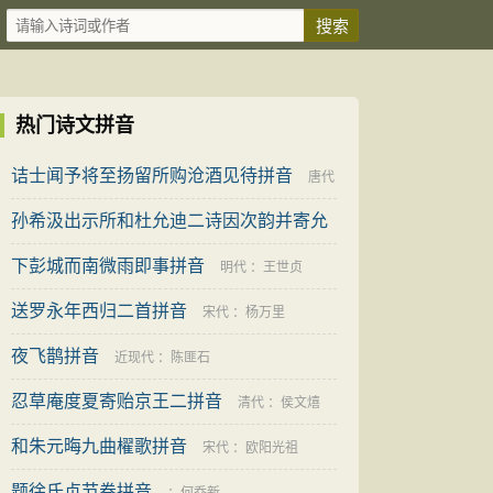
热门诗文拼音
诘士闻予将至扬留所购沧酒见待拼音
唐代
孙希汲出示所和杜允迪二诗因次韵并寄允
：
全祖望
迪以拼音
下彭城而南微雨即事拼音
：
郭印
明代
：
王世贞
送罗永年西归二首拼音
宋代
：
杨万里
夜飞鹊拼音
近现代
：
陈匪石
忍草庵度夏寄贻京王二拼音
清代
：
侯文熺
和朱元晦九曲櫂歌拼音
宋代
：
欧阳光祖
题徐氏贞节卷拼音