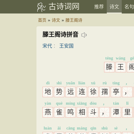
古诗词网
推荐
诗文
名句
首页
»
诗文
»
滕王阁诗
滕王阁诗拼音
宋代
：
王安国
téng
wáng
gé
滕
王
dì
shì
yuǎn
lián
xú
rú
tíng
，
地
势
远
连
徐
孺
亭
，
yàn
què
míng
xiāng
dòu
，
tán
lǐ
燕
雀
鸣
相
斗
，
潭
里
luàn
ǎi
cāng
máng
qīn
shù
sè
，