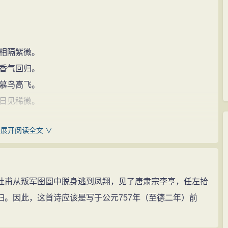
相隔紫微。
香气回归。
慕鸟高飞。
日见稀微。
展开阅读全文 ∨
遗。
东西。联步：同行。丹陛：皇宫的红色台阶，借指朝廷。
古人以紫微星垣比喻皇帝居处，此指朝会时皇帝所居的宣
杜甫从叛军囹圄中脱身逃到凤翔，见了唐肃宗李亨，任左拾
归。因此，这首诗应该是写于公元757年（至德二年）前