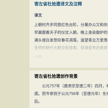
寄左省杜拾遗译文及注释
译文
上朝时齐步同登红色台阶，分署办公又和你
早晨跟着天子的仪仗入朝，晚上身染御炉的
满头增白发悲叹春花凋落，遥望青云万里羡
圣明的朝代大概没有错事，规谏皇帝的奏章
注释
左省：门下省。杜拾遗：即杜甫，曾任左拾
“联步”句：意为两人一起同趋，然后各归
寄左省杜拾遗创作背景
曹：官署。限：阻隔，引申为分隔。紫微：
公元757年（唐肃宗至德二年）四月，
政殿。中书省在殿西，门下省在殿东。
遗。而岑参则于公元756年（至德元年）东
天仗：即仙仗，皇家的仪仗。
后。
惹：沾染。御香：朝会时殿中设炉燃香。