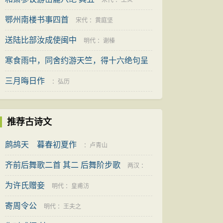
宋代
：
王炎
鄂州南楼书事四首
宋代
：
黄庭坚
送陆比部汝成使闽中
明代
：
谢榛
寒食雨中，同舍约游天竺，得十六绝句呈
陆务
三月晦日作
宋代
：
杨万里
：
弘历
推荐古诗文
鹧鸪天 暮春初夏作
：
卢青山
齐前后舞歌二首 其二 后舞阶步歌
两汉
：
为许氏赠妾
佚名
明代
：
皇甫汸
寄周令公
明代
：
王夫之