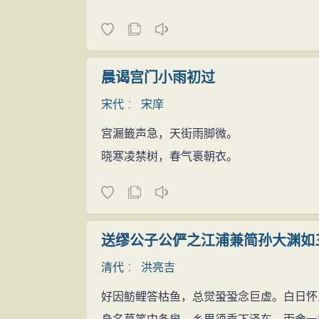
晨谒宫门小雨初过
宋代
：
宋庠
宫漏籤声急，天街雨脚微。
晓寒凌禁树，春气裛朝衣。
送缪公子公俨之江浦兼简孙大渊如
清代
：
洪亮吉
好因鲂鲤答枯鱼，总觉蛩蛩念巨虚。白日怀