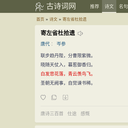
古诗词网
推荐
诗文
名句
首页
»
诗文
»
寄左省杜拾遗
寄左省杜拾遗
唐代
：
岑参
联步趋丹陛，分曹限紫微。
晓随天仗入，暮惹御香归。
白发悲花落，青云羡鸟飞。
圣朝无阙事，自觉谏书稀。
唐诗三百首
仕途
感慨