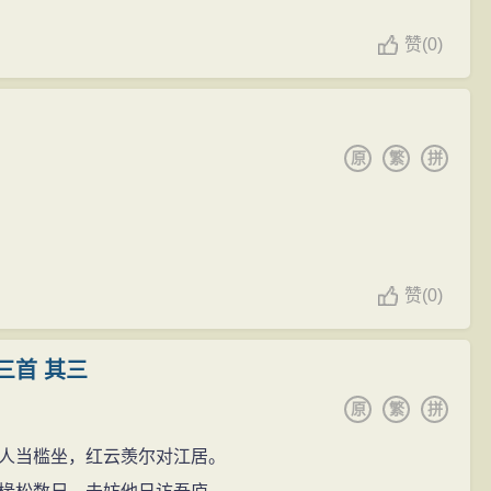
赞
(
0)
原
繁
拼
赞
(
0)
三首 其三
原
繁
拼
人当槛坐，红云羡尔对江居。