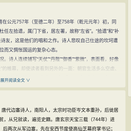
在公元757年（至德二年）至758年（乾元元年）初，同
任左拾遗，属门下省，居左署，故称“左省”。“拾遗”和“补
是诗友，这是他们的唱和之作。诗人悲叹自己仕途的坎坷遭
位而又惆怅国运的复杂心态。
人连续铺写“天仗”“丹陛”“御香”“紫微”，表面看，好像
贵”的帷幕，却使读者看到另外的一面：朝官生活多么空虚、
、诚惶诚恐地“趋”（小跑）入朝廷，分列殿庑东西。但君臣
展开阅读全文 ∨
定下什么兴利除弊、定国安邦之策。诗人特意告诉读者，
的收获就是沾染一点“御香”之气而“归”罢了。“晓”、“暮”
天天如此。这对于立志为国建功的诗人来说，不能不感到
年），唐代边塞诗人，南阳人，太宗时功臣岑文本重孙，后徙居
贫，从兄就读，遍览史籍。唐玄宗天宝三载（744年）进
露内心的悲愤。“白发悲花落，青云羡鸟飞。”这两句中，
。后两次从军边塞，先在安西节度使高仙芝幕府掌书记；