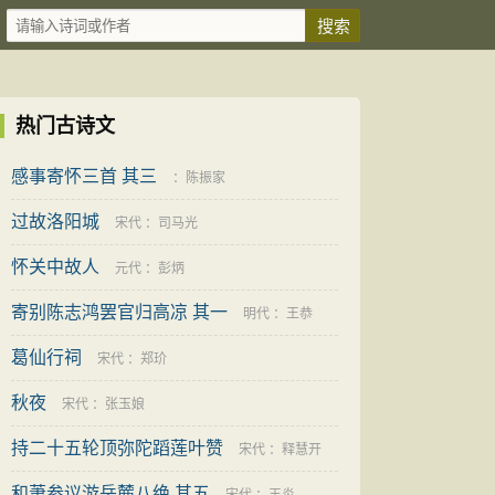
热门古诗文
感事寄怀三首 其三
：
陈振家
过故洛阳城
宋代
：
司马光
怀关中故人
元代
：
彭炳
寄别陈志鸿罢官归高凉 其一
明代
：
王恭
葛仙行祠
宋代
：
郑玠
秋夜
宋代
：
张玉娘
持二十五轮顶弥陀蹈莲叶赞
宋代
：
释慧开
和萧参议游岳麓八绝 其五