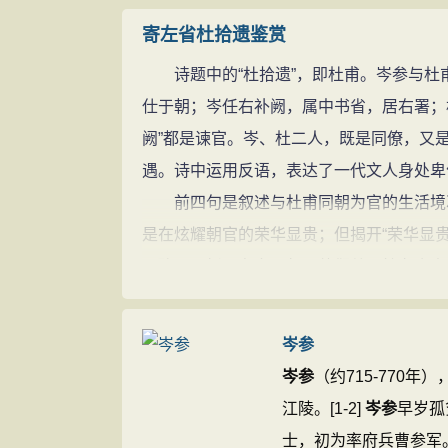
鸟飞：隐喻那些飞黄腾达者。
寄左省杜拾遗鉴赏
阙事：指错失。
诗题中的“杜拾遗”，即杜甫。岑参与杜甫
自：当然。谏书：劝谏的奏章。
仕于朝；岑任右补阙，属中书省，居右署；杜
阙”都是谏官。岑、杜二人，既是同僚，又
遇。诗中运用反语，表达了一代文人身处卑
前四句是叙述与杜甫同朝为官的生活境况。诗
是在炫耀朝官的荣华显贵；但揭开“荣华显
无聊、死板、老套。每天他们总是煞有介事
们既没有办了什么轰轰烈烈的大事，也没有
清早，他们随威严的仪仗入朝，而到晚上，唯一
岑参
两字说明这种庸俗无聊的生活，日复一日，
岑参
（约715-770
由衷的厌恶。
江陵。[1-2]
岑参
早岁孤
五、六两句，诗人直抒胸臆，向老朋友吐
士，初为率府兵曹参军