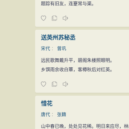
题踪有旧友，连蹇常与渠。
送英州苏秘丞
宋代
：
曾巩
远民歌舞戴升平，碧阁朱楼照眼明。
乡馔雨余收白蕈，客樽秋后对红英。
惜花
唐代
：
张籍
山中春已晚，处处见花稀。明日来应尽，林