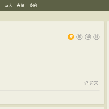
诗人
古籍
我的
原
繁
译
拼
赞
(
0)