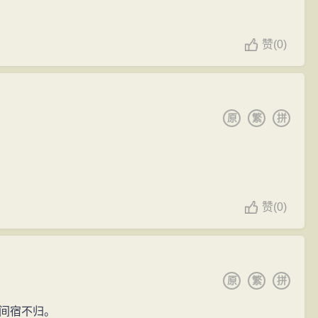
赞
(
0)
原
繁
拼
赞
(
0)
原
繁
拼
间宿不归。