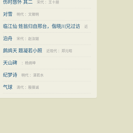
伤时感怀 其二
宋代
：
王十朋
对雪
明代
：
文徵明
临江仙 甡翁归自邢台，偕晓川兄过访
近
泊舟
现代
：
夏承焘
宋代
：
赵汝鐩
鹧鸪天 题凝若小照
近现代
：
郑元昭
天山碑
：
杨炳坤
纪梦诗
明代
：
湛若水
气球
清代
：
殷葆诚