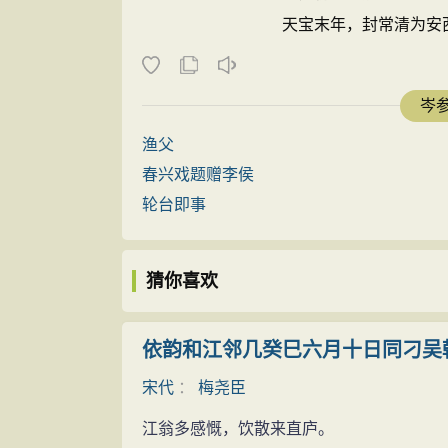
“悲”字是中心，一个字概括了诗人对朝官生
天宝末年，封常清为安
惹御香归”的无聊生活而悲，也为那种“联步
（今四川乐山），世称“岑
低头见庭院落花而倍感神伤，抬头睹高空飞
岑参
废待兴的时事背景，对照上面四句所描写的
到“白发悲花落，青云羡鸟飞”两句，语愤
渔父
诗的结尾两句，是全诗的高潮。阙事，指
春兴戏题赠李侯
样，诗人就不必“悲花落”、“羡鸟飞”，甚
轮台即事
与下句合看，既是讽刺，也是揭露。只有那
谏。正因为如此，身任“补阙”的诗人见“阙”不
猜你喜欢
非、讳疾忌医的唐王朝失望的心情。这和当
壁》）、“何用虚名绊此身”（《曲江二首
依韵和江邻几癸巳六月十日同刁吴
奉答曰：“故人得佳句，独赠白头翁。”（《
宋代
：
梅尧臣
这首诗，采用的是曲折隐晦的笔法，寓贬
诉对朝政的不满。用婉曲的反语来抒发内心
江翁多感慨，饮散来直庐。