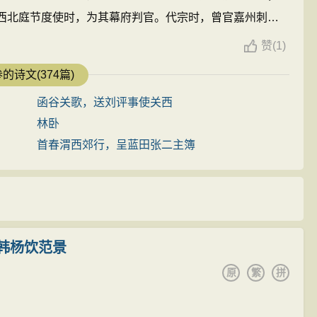
活的态度和感受。诗人为大好年华浪费于“朝随天仗入，暮
西北庭节度使时，为其幕府判官。代宗时，曾官嘉州刺史
趋丹陛，分曹限紫微”的木偶般的境遇而不胜愁闷。因此，
嘉州”。大历五年（770年）卒于成都。 ...
赞
(
1)
鸟而顿生羡慕。如果联系当时安史乱后国家疮痍满目、百
的诗文(374篇)
死气沉沉、无所作为的朝廷现状，读者就会更加清楚地感
情悲，抒发了诗人对时事和身世的无限感慨。
函谷关歌，送刘评事使关西
缺点、过错。有人说这两句是吹捧朝廷，倘若真是这
林卧
至愁生白发。这“圣朝无阙事”，是诗人愤慨至极，故作反语；
首春渭西郊行，呈蓝田张二主簿
昏庸的统治者，才会自诩圣明，自以为“无阙事”，拒绝纳
能“补”，“自觉谏书稀”，一个“稀”字，反映出诗人对文过饰
时同为谏官的杜甫感慨“衮职曾无一字补”（《题省中
》），是语异而心同的。所以杜甫读了岑参诗后，心领神会，
韩杨饮范景
奉答岑参补阙见赠》）他是看出岑诗中的“潜台词”的。
原
繁
拼
于褒，绵里藏针，表面颂扬，骨子里感慨身世遭际和倾
忧愤，使人有寻思不尽之妙。