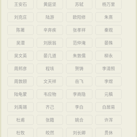
王安石
黄庭坚
苏轼
杨万里
刘克庄
陆游
欧阳修
朱熹
陈著
辛弃疾
张孝祥
秦观
吴潜
刘辰翁
范仲淹
晏殊
吴文英
晏几道
朱敦儒
柳永
周邦彦
程垓
贺铸
李清照
周敦颐
文天祥
岳飞
李煜
陆龟蒙
韦应物
李商隐
元稹
刘禹锡
齐己
李白
白居易
杜甫
张籍
姚合
许浑
杜牧
皎然
刘长卿
贯休