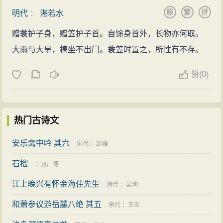
原
繁
拼
明代
：
湛若水
赠蓑护子身，赠笠护子首。自馀身首外，长物亦何取。
大雨与大旱，槁坐不出门。蓑笠时置之，所性有不存。
赞
(
0)
热门古诗文
安乐窝中吟 其六
宋代
：
邵雍
石榴
：
方广德
江上晚兴有怀金海住先生
清代
：
吴询
和萧参议游岳麓八绝 其五
宋代
：
王炎