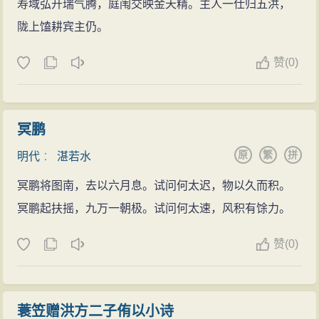
寿域弘开瑞气腾，庭闱交映金天精。主人一仕归五洪，
陇上馌耕宾主仍。
赞
(
0)
冥鹏
原
繁
拼
明代
：
湛若水
冥鹏将图南，去以六月息。试问何太迟，物以久而积。
冥鹏起扶摇，九万一朝极。试问何太速，风积有馀力。
赞
(
0)
蓑笠赠洪方二子侑以小诗