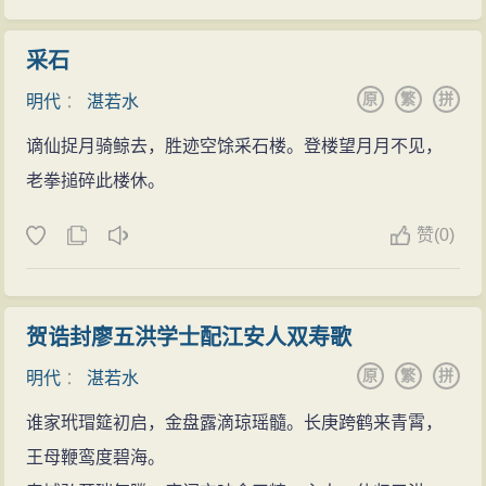
采石
原
繁
拼
明代
：
湛若水
谪仙捉月骑鲸去，胜迹空馀采石楼。登楼望月月不见，
老拳搥碎此楼休。
赞
(
0)
贺诰封廖五洪学士配江安人双寿歌
原
繁
拼
明代
：
湛若水
谁家玳瑁筵初启，金盘露滴琼瑶髓。长庚跨鹤来青霄，
王母鞭鸾度碧海。