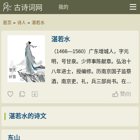
古诗词网
我的
首页
»
诗人
»
湛若水
湛若水
（1466—1560）广东增城人，字元
明，号甘泉。少师事陈献章。弘治十
八年进士，授编修。历南京国子监祭
酒，南京吏、礼，兵三部尚书。在翰
林院时与王守仁同时讲学，主张“随
赞
(
0)
处体认天理”，“知行并进”，反对“知
先行后”，与阳明之说有所不同。后
湛若水的诗文
筑西樵讲舍讲学，学者称甘泉先生。
卒谥文简。著有《心性图说》、《格
东山