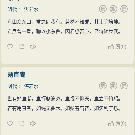
物通》、《甘泉集》等。
湛若水的
原
繁
拼
明代
：
湛若水
诗文(984篇)
东山众东山，爱之即我有。若然不知爱，其土等培塿。
宣尼曾一登，聊以小东鲁。因君感吾心，吾将随步武。
赞
(
0)
题直庵
原
繁
拼
明代
：
湛若水
世有好直者，直行悲途穷。直视不仰天，直立不俯躬。
若有用直者，如绳无曲木。如弦有高音，如矢利于镞。
赞
(
0)