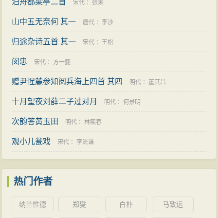
泊舟都梁亭二首
宋代
：
张耒
山中五无奈何 其一
唐代
：
李涉
归途杂诗五首 其一
宋代
：
王松
闵忠
宋代
：
方一夔
赠尹惺麓参知阅兵海上四首 其四
明代
：
董其昌
十月望夜刘薛二子过对月
明代
：
何景明
次韵答黄玉田
明代
：
林熙春
观小儿瓮戏
宋代
：
李流谦
热门作者
纳兰性德
郑燮
白朴
马致远