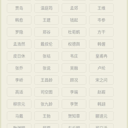
贾岛
温庭筠
孟郊
王维
韩愈
王建
钱起
岑参
罗隐
郑谷
杜荀鹤
方干
孟浩然
戴叔伦
权德舆
韩偓
皮日休
张祜
韦庄
皇甫冉
张乔
张说
吴融
卢纶
李峤
王昌龄
顾况
宋之问
高适
司空图
李端
赵嘏
柳宗元
张九龄
李贺
韩翃
马戴
王勃
贺知章
郦道元