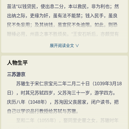
安置，移循州。徽宗立，徙永州、岳
苗法“以钱贷民，使出息二分，本以救民，非为利也；然
州复太中大夫，又降居许州，致仕。
出纳之际，吏缘为奸，虽有法不能禁；钱入民手，虽良
自号颍滨遗老。卒，谥文定。唐宋八
民不免妄用；及其纳钱，虽富民不免逾限。如此，则恐
大家之一，与父洵、兄轼齐名，合称
鞭棰必用，州县之事不胜烦矣。“王安石听后，亦颇觉有
三苏。
苏辙的诗文(1499篇)
苏辙的
理。
展开阅读全文 ∨
名句(7条)
宋哲宗初年”元祐更化“，苏辙在京师，多所论议。当
时司马光变熙宁之法，废除雇役法，恢复差役法，苏辙
人物生平
极言不可。他的这类政治主张，与其兄苏轼基本相同。
三苏游京
《宋史》称其“论事精确，修辞简严，未必劣于其兄。”
苏辙生于宋仁宗宝元二年二月二十日（1039年3月18
水利
日），时其兄苏轼四岁，父苏洵三十一岁，游学四方。
在回河之争中，苏辙与右相范纯仁等主张维持北
庆历八年（1048年），苏洵因父丧居家，闭户读书，把
流，反对文彦博等回河东流之议复起。苏辙虽多次上疏
自己以学识品行教授给苏轼与苏辙。
反对，但以高太后为主的中枢始终倾向东流，虽时停时
至和二年（1055年），娶同里史瞿之女，苏辙时年
作，至元祐七年（1092年）十月河水已大部东流。绍圣