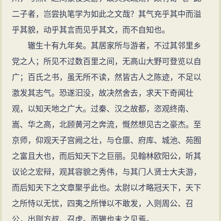
守推官。
如见旧溪山。”意境闲澹，情趣悠远。
二子者，岂尝执笔学为如此之文哉？其气充乎其中而溢
熙宁三年（1070年）二月，张方平任陈州知州，征
又如晚年所作《游西湖》云：“闭门不出十年久，湖
乎其貌，动乎其言而见乎其文，而不自知也。
召苏辙为陈州教授。
上重游一梦回。行过闾阎争问讯，忽逢鱼鸟亦惊猜。可
辙生十有九年矣。其居家所与游者，不过其邻里乡
熙宁六年（1073年）四月，文彦博以代理司徒兼侍
怜举目非吾党，谁与开樽共一杯？归去无言掩屏卧，古
党之人；所见不过数百里之间，无高山大野可登览以自
中出判河阳军，征辟苏辙为学官。
人时向梦中来。”时值新党蔡京等人执政，元祐党人累遭
广；百氏之书，虽无所不读，然皆古人之陈迹，不足以
熙宁八年（1075年），改授齐州掌书记。
迫害，苏辙筑室于许州，闭门不出，与早年之“闭门”遥相
激发其志气。恐遂汩没，故决然舍去，求天下奇闻壮
熙宁十年（1077年），苏辙改任著作佐郎，又随南
对应。从他一生的经历看来，始终皆以直言而不见容。
观，以知天地之广大。过秦、汉之故都，恣观终南、
京留守张方平任签书应天府判官。当时苏轼也外任徐州
故以“闭门”始，以“闭门”终。这样的作品，亦颇见性情。
嵩、华之高，北顾黄河之奔流，慨然想见古之豪杰。至
知州，兄弟二人在澶濮之间相遇，一同前往徐州，留在
苏辙于诗也自有主张。他的《诗病五事》以思想内容为
京师，仰观天子宫阙之壮，与仓廪、府库、城池、苑囿
徐州一百多天，创作了《逍遥堂会宿》等诗。
衡量标准，对李白、白居易、韩愈、孟郊等都有讥评。
之富且大也，而后知天下之巨丽。见翰林欧阳公，听其
元丰二年（1079年）八月，苏轼以作诗“谤讪朝廷”罪
如说李白“华而不实”，说“唐人工于为诗而陋于闻道”，这
议论之宏辩，观其容貌之秀伟，与其门人贤士大夫游，
被捕入狱（乌台诗案），责授为黄州团练副使。苏辙上
看法在宋代有一定代表性。
而后知天下之文章聚乎此也。太尉以才略冠天下，天下
书请求以自己的官职为兄赎罪，不准，牵连被贬为监筠
《宋史》称其性情沉静简洁，写文章气势宏大而淡
之所恃以无忧，四夷之所惮以不敢发，入则周公、召
州（今江西高安市）盐酒税，五年不得升调。
泊，和他的为人相似，不愿被人知道，而俊秀杰出之气
公，出则方叔、召虎。而辙也未之见焉。