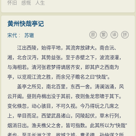
辙入三司条例司。吕惠卿依附王安石，苏辙和他讨论时
怀旧
感慨
人生
文为人所称者，有《庐山栖贤寺新修僧堂记》、《武昌
多有抵触。王安石拿《青苗书》让苏辙仔细议论，说：
九曲亭记》、《黄州快哉亭记》等。其中《庐山栖贤寺
“有不便之处，就告诉我不必疑虑。”苏辙说：“把钱借给百
黄州快哉亭记
新修僧堂记》以“造语奇特”见称。王士禛《香祖笔记》
姓，使出利息二分，本意是在救济百姓，不是求利。但
原
繁
译
拼
宋代
：
苏辙
云：“颍滨《栖贤寺记》造语奇特，虽唐作者如刘梦得
出入之间，吏员趁机营私作奸，即使有法也不能禁止，
（刘禹锡）、柳子厚（柳宗元）妙于语言，亦不能过
江出西陵，始得平地，其流奔放肆大。南合沅、
钱到百姓手里，即使良民也不免乱花；到交还时，即使
之。”并引其中“入栖贤谷”一段文字而后云：“予游庐山，
湘，北合汉沔，其势益张。至于赤壁之下，波流浸灌，
富民也不免超过期限。这样，就怕一定要鞭打催促，州
至此，然后知其形容之妙，如丹青画图，后人不能及
与海相若。清河张君梦得谪居齐安，即其庐之西南为
县官的事不胜其烦了。唐代刘晏掌管国家财政，从没有
也。”苏辙之文，本来不是以“奇”见称的。《黄楼赋》“稍
亭，以览观江流之胜，而余兄子瞻名之曰“快哉”。
借钱给百姓。有责怪他的人，刘晏说：‘让百姓侥幸得
自振厉”，即被疑为苏轼所作，则此文之“造语奇特”，也就
盖亭之所见，南北百里，东西一舍。涛澜汹涌，风
钱，不是国家之福；叫吏员靠法催督还债，对百姓不
自然为人所称了。苏辙还有一篇《东轩记》，造语虽不
云开阖。昼则舟楫出没于其前，夜则鱼龙悲啸于其下。
利。我虽然从不发放借贷，但四方的丰收和灾荒谷价的
甚奇，却是写得更加“如其为人”的文章。这篇“记”也是写
变化倏忽，动心骇目，不可久视。今乃得玩之几席之
贵贱，从来能及时知道。有谷贱处就收购，有谷贵处就
得颇有特色。作“东轩”以为“宴休之所”，却不得一日“安于
上，举目而足。西望武昌诸山，冈陵起伏，草木行列，
发售，所以四方没有太贵、太贱的弊病，岂用发贷
其中”，而日日忙于“坐市区鬻盐、沽酒、税豚鱼”，此情此
烟消日出。渔夫樵父之舍，皆可指数。此其所以为“快哉”
款？’刘晏所说的，就是常平仓法。现在此法仍在而患在
景，是和历来文人雅士作轩亭以自适者大异其趣的。文
者也。至于长洲之滨，故城之墟。曹孟德、孙仲谋之所