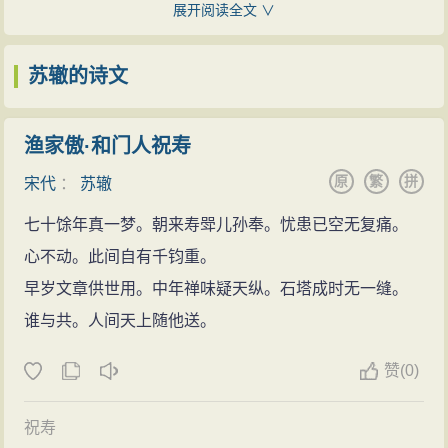
十七岁，史氏十五岁。
展开阅读全文 ∨
元年（1094年），“尽闭北流，全河之水东还故道”。
嘉祐元年（1056年）春，苏辙父子三人同游都城东
这次黄河回复东流，不过仅仅五年时间，至元符二
京（今开封），经过成都时，拜访益州知州张方平。张
苏辙的诗文
年（1099年），黄河于内黄决口，东流断绝，主流又趋
方平以国士礼对待苏辙父子。
向北流，仍至乾宁军一带入海。积极主张回河的吴安
嘉祐二年（1057年），苏辙、苏轼兄弟参加礼部会
渔家傲·和门人祝寿
持、郑佑、李仲、李伟等被朝廷加罪，结束了第三次回
试，当时欧阳修知贡举，将苏轼、苏辙兄弟置于高等，
原
繁
拼
河的争论。
宋代
：
苏辙
苏辙名登五甲。苏辙中第后，创作《上枢密韩太尉书》
文学
七十馀年真一梦。朝来寿斝儿孙奉。忧患已空无复痛。
给枢密使韩琦。四月，苏辙母亲程氏去世，苏辙父子回
政论与史论
心不动。此间自有千钧重。
到蜀地。
苏辙生平学问深受其父兄影响，他在《历代论引》
早岁文章供世用。中年禅味疑天纵。石塔成时无一缝。
嘉佑三年（1058年）至嘉佑四年（1059年）十月，
中说：“予少而力学，先君，予师也；亡兄子瞻，予师友
谁与共。人间天上随他送。
苏辙随父苏洵在东京游历。十二月，苏辙全家至江陵，
也。父兄之学，皆以古今成败得失为议论之要。”他虽自
将舟中创作的诗赋一百篇整理为《南行集》。嘉佑五年
赞
(
0)
称“其学出于孟子”，而实则“遍观乎百家”。在《历代论》
（1060年），苏辙随父从江陵回到东京，父子三人将途
中多论古今得失成败，又撰有《古史》，用意亦在于
中所作的诗赋共七十三篇整理为《南行后集》，苏辙作
祝寿
此。苏辙对于前辈学人，亦尊韩、欧，政治思想，亦近