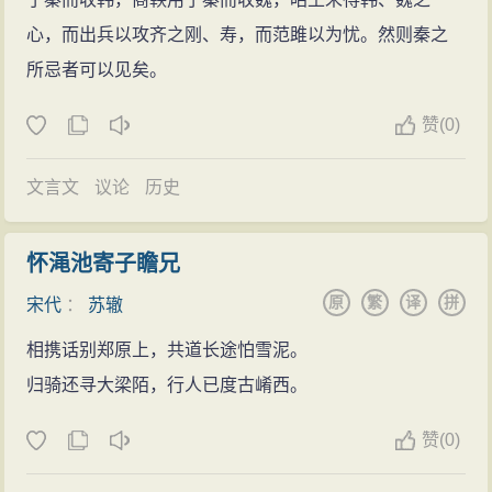
省校书郎、充商州军事推官。当时苏洵奉命修《礼
苏辙致力最勤的文章，在于政论和史论，史论之
心，而出兵以攻齐之刚、寿，而范雎以为忧。然则秦之
书》，苏轼出任签书凤翔判官。苏辙要求在京城侍养父
文，尤所尽心；但他写得更为自由随便的文章，还是书
所忌者可以见矣。
亲，获朝廷准许。
信杂文。例如十九岁时写的《上枢密韩太尉书》，说自
宋英宗治平二年（1065年），苏辙出任大名府推
赞
(
0)
己初到京师，“非有求于斗升之禄”，“偶然得之，非其所
官，不久受命差管句大名府路安抚总管司机宜文字。
乐”；而所愿者，只是“一睹贤人之光耀，闻一言以自壮”。
治平三年（1066年）四月，苏洵在京师逝世，苏辙
文言文
议论
历史
初生之犊，年少气豪，既不同于韩愈《上宰相书》那样
兄弟自汴河入淮，顺长江回蜀葬父。次年十月，葬父于
卑躬屈节，也不像李白《上韩荆州书》那样纵横使气。
彭山县安镇乡可龙里。
怀渑池寄子瞻兄
当文人仕途广于唐代的宋代，这样的文章是有时代特点
宋神宗熙宁元年（1068年），服丧期结束后，苏辙
原
繁
译
拼
宋代
：
苏辙
的。与此书相类者，还有《上昭文富丞相书》、《上曾
兄弟一路东游前往京师，于次年抵达。
参政书》，都是年少气豪之作。到了晚年，所为书札，
相携话别郑原上，共道长途怕雪泥。
建议新法
出语虽有所收敛，但依旧洒脱自然，例如《答黄庭坚
归骑还寻大梁陌，行人已度古崤西。
熙宁二年（1069年），苏辙上书论政事，即被神宗
书》，其文墨颇似苏轼。二苏早年之文，气象虽不尽
召见于延和殿。
赞
(
0)
同，但晚年之作，以信札观之，都有平淡自然之语。二
当时，王安石为相，与陈升之管三司条例司，命苏
苏相比，苏辙之文，未可以一“衰”字尽之。苏辙的记叙杂