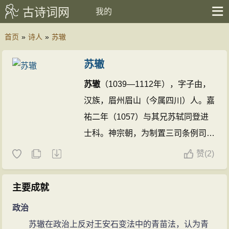
古诗词网
我的
首页
»
诗人
»
苏辙
苏辙
苏辙
（1039—1112年），字子由，
汉族，眉州眉山（今属四川）人。嘉
祐二年（1057）与其兄苏轼同登进
士科。神宗朝，为制置三司条例司属
官。因反对王安石变法，出为河南推
赞
(
2)
官。哲宗时，召为秘书省校书郎。元
祐元年为右司谏，历官御史中丞、尚
主要成就
书右丞、门下侍郎因事忤哲宗及元丰
政治
诸臣，出知汝州，贬筠州、再谪雷州
苏辙在政治上反对王安石变法中的青苗法，认为青