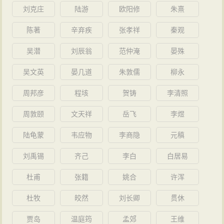
伯，实封食邑二百户。
刘克庄
陆游
欧阳修
朱熹
连遭贬谪
陈著
辛弃疾
张孝祥
秦观
元祐八年（1093年），哲宗亲政，新法派重新得
势。
吴潜
刘辰翁
范仲淹
晏殊
绍圣元年（1094年），门下侍郎李清臣主持科考，
吴文英
晏几道
朱敦儒
柳永
出题批驳元祐政事。他上书反对哲宗恢复熙宁新法，被
周邦彦
程垓
贺铸
李清照
贬官，削去职名任汝州知州。过了几个月，元丰时诸臣
都在朝廷任职，再贬苏辙为左朝议大夫、袁州知州。未
周敦颐
文天祥
岳飞
李煜
到任，又于七月降为左朝议大夫、试少府监，分司南
陆龟蒙
韦应物
李商隐
元稹
京，筠州居住处分。苏辙治州有优异政绩，等到他被罢
刘禹锡
齐己
李白
白居易
免离开，州里父老送别他的人都呜咽流涕，延绵数十里
不断。八月，到真州时，作《阻风》诗。
杜甫
张籍
姚合
许浑
绍圣四年（1097年）二月，苏辙又被贬为化州别
杜牧
皎然
刘长卿
贯休
驾，安置雷州处分。此时，苏轼也被贬为琼州别驾，昌
贾岛
温庭筠
孟郊
王维