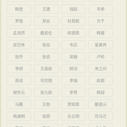
化军安置。五月十一日，兄弟二人再次相遇于藤州，苏
韩愈
王建
钱起
岑参
辙送苏轼赴海南。六月十一日诀别于海滨。
元符元年（1098年），移到循州安置。元符二年
罗隐
郑谷
杜荀鹤
方干
（1099年），作《龙川略志序》、《龙川别志序》、
孟浩然
戴叔伦
权德舆
韩偓
《春秋传后序》。
皮日休
张祜
韦庄
皇甫冉
元符三年（1100年），宋徽宗即位，苏辙移永州、
岳州安置，不久受任为濠州团练副使，岳州居住。十一
张乔
张说
吴融
卢纶
月，复职太中大夫，提举凤翔上清太平宫。因有田产在
李峤
王昌龄
顾况
宋之问
颍川，便前往居住。
高适
司空图
李端
赵嘏
建中靖国元年（1101年）七月，苏轼在常州（今属
江苏）去世，临终前以不见苏辙为憾。苏辙得知后，在
柳宗元
张九龄
李贺
韩翃
悲痛中为其撰祭文，不久又作《追和轼归去来词》，其
马戴
王勃
贺知章
郦道元
后作《东坡先生墓志铭》。
陶渊明
屈原
左丘明
司马迁
崇宁元年（1102年）五月，蔡京当国，党祸复起，