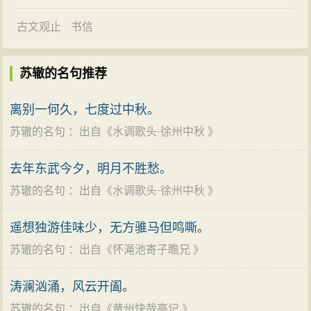
辙说：“进士来年秋天考试，没有多少日子了，而议论不
及时决定。诗赋虽然是小技，但要讲究声律，用的功夫
古文观止
书信
不浅。至于治经书，诵读和讲解，尤其不是轻易的事。
总之，来年都还不能实行。请求来年的考试，一切还照
苏辙的名句推荐
旧，惟有经书的释义兼取注疏及各家议论，或提出应举
离别一何久，七度过中秋。
者自己的见解，不专用王安石的学说。并罢去对律令释
苏辙的名句
：出自《
水调歌头·徐州中秋
》
义的考试，使应举的人知道有定论，一心一意做学问，
以待选拔考试，然后慢慢地议论元祐五年以后科举的条
去年东武今夕，明月不胜愁。
例，也不算晚。”但司马光都不听。
苏辙的名句
：出自《
水调歌头·徐州中秋
》
同年八月，被任命为起居郎，苏辙上疏请辞，旋即
权任中书舍人，不久后正式担任中书舍人。
遥想独游佳味少，无方骓马但鸣嘶。
起初，神宗因西夏内乱而派兵进攻，于是在熙河增
苏辙的名句
：出自《
怀渑池寄子瞻兄
》
设兰州，在延安增设安疆、米脂等五寨。元祐二年
涛澜汹涌，风云开阖。
（1087年），西夏派使者贺哲宗登位，使者返回，尚未
苏辙的名句
：出自《
黄州快哉亭记
》