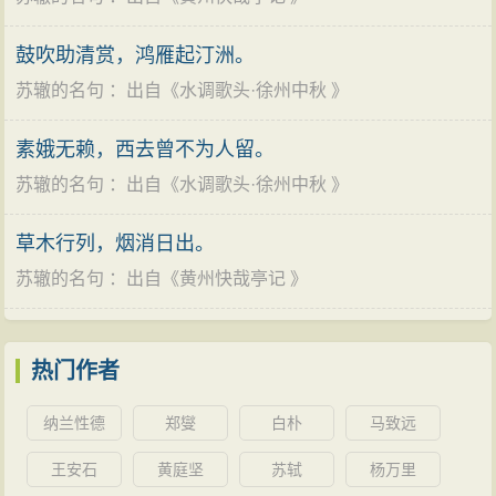
出境，西夏又派使者入境。朝廷知道他们有请求兰州、
五寨土地的意思，大臣讨论守或弃尚未决定。苏辙建议
鼓吹助清赏，鸿雁起汀洲。
答应西夏所请，朝廷便允许还西夏五寨。
苏辙的名句
：出自《
水调歌头·徐州中秋
》
元祐四年（1089年），权任吏部尚书。八月，奉命
与刑部侍郎赵君锡出使辽国，任贺辽国生辰国信使。
素娥无赖，西去曾不为人留。
拜相参政
苏辙的名句
：出自《
水调歌头·徐州中秋
》
元祐五年（1090年）五月，苏辙被任命为龙图阁直
草木行列，烟消日出。
学士、御史中丞。十二月，任龙图阁学士。
苏辙的名句
：出自《
黄州快哉亭记
》
元祐六年（1091年）二月，任中大夫、守尚书右
丞。当时苏轼遭人排挤，乞求外任，苏辙也随兄连上四
札，也乞外任，但未获准许。
热门作者
元祐七年（1092年）四月，朝廷命苏辙代理太尉、
纳兰性德
郑燮
白朴
马致远
充任册皇后告期使。六月，任太中大夫、守门下侍郎。
十一月，朝廷因郊祀天地而特加苏辙护军，进封开国
王安石
黄庭坚
苏轼
杨万里