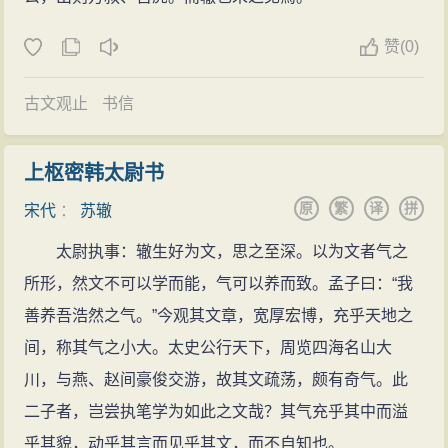
元丰五年（1082年），苏辙沿赣水至黄州，与其兄
终究不可掩饰，认为他的高超大致和苏轼相近。苏辙的
苏轼相聚，一道游览了黄州及其对江的武昌西山。于次
赞
(
0)
赋也写得相当出色。例如《墨竹赋》赞美画家文同的墨
年（1083年）应张梦得邀请创作《黄州快哉亭记》。
竹，把竹子的情态写得细致逼真，富于诗意。
元丰七年（1084年）七月，量移为歙州绩溪县令。
古文观止
书信
儒学
返朝任职
苏辙与父苏洵、兄苏轼创立了苏氏蜀学，他与苏轼
元丰八年（1085年），神宗驾崩，宋哲宗即位。五
上枢密韩太尉书
同为苏氏蜀学的集大成者，它与荆公新学、二程洛学相
月，苏辙卧病，至秋痊愈。创作《病退》诗，有《病后
原
繁
译
拼
宋代
：
苏辙
对立，“三苏”博通经史，遍采六经百家之说，又吸取老庄
白发》诗。八月，因旧党当政，苏辙以秘书省校书郎被
道家学说和佛教思想，逐步形成“三教合一”的思想体系。
太尉执事：辙生好为文，思之至深。以为文者气之
召回。
是北宋中期儒、佛、道三教融合的时代潮流的产物，是
所形，然文不可以学而能，气可以养而致。孟子曰：“我
元祐元年（1086年），苏辙至京师，任右司谏。当
当时具有重要影响的学术派别。
善养吾浩然之气。”今观其文章，宽厚宏博，充乎天地之
时宣仁太后垂帘听政，起用司马光、吕公著，想废除新
苏辙晚年曾著《苏黄门老子解》，朱熹称其书“合吾
间，称其气之小大。太史公行天下，周览四海名山大
法，而支持新法的宰相蔡确、韩缜和枢密使章惇都被苏
儒于老子，以为未足，又并释氏而弥缝之，可谓舛矣！”
川，与燕、赵间豪俊交游，故其文疏荡，颇有奇气。此
辙弹劾去职。吕惠卿开始时谄媚王安石，到和王安石势
反映了蜀学派的思想特色。此派在文学上的建树最为卓
二子者，岂尝执笔学为如此之文哉？其气充乎其中而溢
均力敌时，就排挤陷害王安石，比仇敌还狠，世人尤其
著，但认为学术中最重要者并非文章辞赋，注重所谓“性
乎其貌，动乎其言而见乎其文，而不自知也。