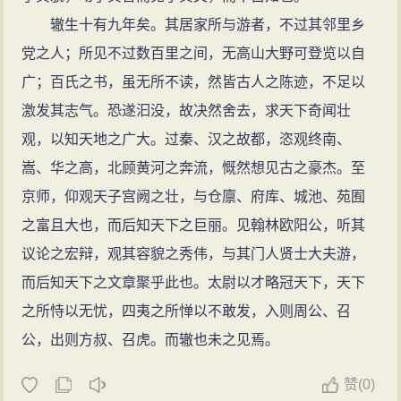
恨他。到这时，他自知不免受责，请求提举宫观以逃避
命自得之际”。以文为“寓理之具”，认为“学文之端，急于
辙生十有九年矣。其居家所与游者，不过其邻里乡
贬官流放。苏辙连上三疏把他的奸恶加以揭露，以散官
明理，如知文而不务理，求文之工，世未尝有也。”
党之人；所见不过数百里之间，无高山大野可登览以自
安置建州。
书法
广；百氏之书，虽无所不读，然皆古人之陈迹，不足以
司马光因王安石免疫法之害，想恢复差役法，不知
苏辙不仅在诗文创作方面才华横溢，而且其书法也
激发其志气。恐遂汩没，故决然舍去，求天下奇闻壮
差役法之害相当于免疫法。苏辙说：“自从废除差役法几
颇有造诣。其书法运笔结字与其兄苏轼颇为接近，书法
观，以知天地之广大。过秦、汉之故都，恣观终南、
乎二十年，官吏百姓都未习惯。何况役法关系众多事
潇洒自如，工整有序。
嵩、华之高，北顾黄河之奔流，慨然想见古之豪杰。至
务，盘根错节十分复杂，实行得慢些，方能审慎详尽。
传世墨迹有《雪甚帖》、《雪诗帖》、《车马
京师，仰观天子宫阙之壮，与仓廪、府库、城池、苑囿
如果不深究事情的始终，轻易地立即推行，恐怕实行之
帖》、《晴寒帖》等。
之富且大也，而后知天下之巨丽。见翰林欧阳公，听其
后，又产生各种弊端。现在州县的免役钱，照例有累积
议论之宏辩，观其容貌之秀伟，与其门人贤士大夫游，
剩余，大约够用几年，暂且依旧雇役，到今年为止。催
而后知天下之文章聚乎此也。太尉以才略冠天下，天下
促监督有关官员审议差役法，趁今冬成为法令，来年再
之所恃以无忧，四夷之所惮以不敢发，入则周公、召
行差役法。要使既实行之后，不再有人议论，那就进退
公，出则方叔、召虎。而辙也未之见焉。
都有利了。”司马光又因王安石设《诗经》、《尚书新
义》来考取天下士人，想改变科举，另立新的条例。苏
赞
(
0)