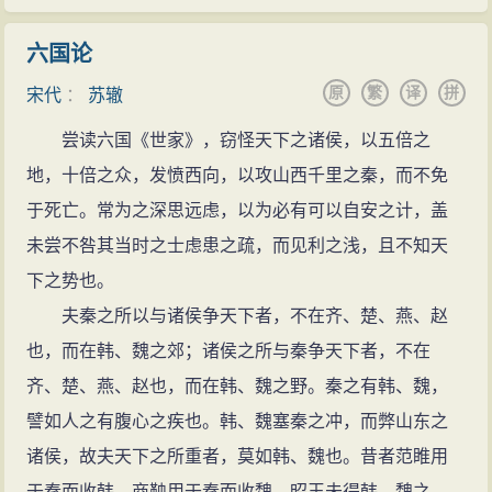
有《南行后集引》。三月，天章阁待制杨畋奉命根据考
于欧。但韩、欧辟佛道，而苏辙不然。苏辙的文章，与
绩迁调官职，授苏辙为河南府渑池县主簿。杨畋又举苏
六国论
父兄并称当代大家。与父兄相比，虽有所不及，但亦自
辙应才识兼茂明于体用科，苏辙与兄长苏轼在东京怀远
原
繁
译
拼
有特点。他擅长政论和史论，在政论中纵谈天下大事，
宋代
：
苏辙
驿读书，准备制科考试。
如《新论》三篇，纵谈天下大事，论断相当确切。《上
尝读六国《世家》，窃怪天下之诸侯，以五倍之
科举风波
皇帝书》说“今世之患，莫急于无财”，亦切中肯綮。史论
地，十倍之众，发愤西向，以攻山西千里之秦，而不免
嘉祐六年（1061年）八月，苏辙参与殿试。当时仁
同父兄一样，针对时弊，古为今用。
于死亡。常为之深思远虑，以为必有可以自安之计，盖
宗已五十二岁，苏辙想他或许对政事感到疲倦，所以尽
苏辙史论的代表作品是《历代论》，有些篇章是写
未尝不咎其当时之士虑患之疏，而见利之浅，且不知天
力讲政事得失，而对宫禁朝廷之事，议论尤为激切。策
得很有特点的。论汉光武、唐太宗，分析相当全面，和
下之势也。
问试卷送上后，苏辙自认为一定被黜落。覆考官司马光
苏轼相比，特点确在于“稳”。《六国论》评论齐、楚、
夫秦之所以与诸侯争天下者，不在齐、楚、燕、赵
将其置于第三等，初考官胡宿不同意。司马光与范镇商
燕、赵四国不能支援前方的韩、魏，团结抗秦，暗喻北
也，而在韩、魏之郊；诸侯之所与秦争天下者，不在
议后将其置于第四等，三司使蔡襄也力争。只有胡宿认
宋王朝前方受敌而后方安乐腐败的现实。《三国论》将
齐、楚、燕、赵也，而在韩、魏之野。秦之有韩、魏，
为苏辙对仁宗不恭，坚持要求黜落他。仁宗说：“用直言
刘备与刘邦相比，评论刘备“智短而勇不足”，又“不知因其
譬如人之有腹心之疾也。韩、魏塞秦之冲，而弊山东之
来得人，而因直言抛弃他，天下人会怎么说我呢？”宰相
所不足以求胜”，也有以古鉴今的寓意。
诸侯，故夫天下之所重者，莫如韩、魏也。昔者范睢用
不得已，把他列入下等。不久后，苏辙被任命为试秘书
书信杂文
于秦而收韩，商鞅用于秦而收魏，昭王未得韩、魏之