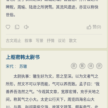
不整顿，你真能有意于百姓生计，就整顿实行，那刘晏
章最后还说：希望有那么一天，“世或哀而怜之，使得归
睥睨，周瑜、陆逊之所骋骛。其流风遗迹，亦足以称快
的功绩可以立刻见效。”王安石说：“你的话有理，我当慢
伏田里”，“然后追求颜氏之乐，怀思东轩，优游以忘其
世俗。
慢思考。”从此后一月之间都不谈青苗法。
老”。宦情淡薄，文章亦自澹泊。这样的笔墨，也是“如其
被贬出京
赞
(
0)
为人”的。
河北转运判官王广廉奏请发给度僧牒几千份作为本
诗赋
钱，在陕西转运司私自实行青苗法，春天发放秋天收
古文观止
叙事
写景
抒情
议论
散文
苏辙写诗力图追步苏轼，今存诗作为数也不少，但
还，和王安石意见相合，青苗法便开始实行。王安石派
较之苏轼，不论思想和才力都要显得逊色。早年诗大都
人去寻求尚未收取的财利。朝廷内外知道这些人一定会
上枢密韩太尉书
写生活琐事，咏物写景，与苏轼唱和之作尤多。风格淳
迎合王安石心意添加事情，都不敢说。苏辙去见陈升之
原
繁
译
拼
宋代
：
苏辙
朴无华，文采少逊。早年的作品《次韵子瞻闻不赴商
说：“从前嘉祐末年，派官去抚恤各路百姓，但他们各人
幕》三首，写得洒脱自然，颇见个性特点。
太尉执事：辙生好为文，思之至深。以为文者气之
都务求滋生事端，回来所奏的大多不可实行，被天下人
晚年退居颍川后，对农民生活了解较多，写出了如
所形，然文不可以学而能，气可以养而致。孟子曰：“我
耻笑。现在和此事有何不同？”他又写信给王安石，竭力
《秋稼》等反映现实生活较为深刻的诗。抒写个人生活
善养吾浩然之气。”今观其文章，宽厚宏博，充乎天地之
陈说此事之不可行。王安石发怒，将加罪，陈升之劝
感受之作，艺术成就也超过早期，如《南斋竹》：“幽居
间，称其气之小大。太史公行天下，周览四海名山大
阻，于熙宁二年（1069年）八月被贬出外，任河南府留
一室少尘缘，妻子相看意自闲。行到南窗修竹下，恍然
川，与燕、赵间豪俊交游，故其文疏荡，颇有奇气。此