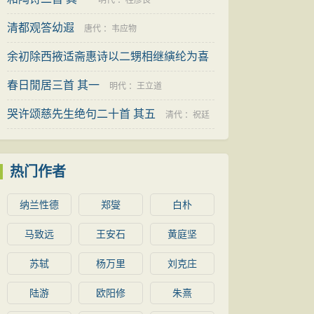
明代
：
桂彦良
清都观答幼遐
唐代
：
韦应物
余初除西掖适斋惠诗以二甥相继縯纶为喜
安行
春日閒居三首 其一
：
楼钥
明代
：
王立道
哭许颂慈先生绝句二十首 其五
清代
：
祝廷
华
热门作者
纳兰性德
郑燮
白朴
马致远
王安石
黄庭坚
苏轼
杨万里
刘克庄
陆游
欧阳修
朱熹