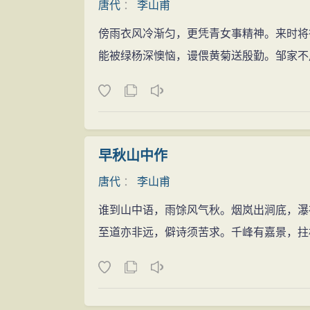
唐代
：
李山甫
傍雨衣风冷渐匀，更凭青女事精神。来时将
能被绿杨深懊恼，谩偎黄菊送殷勤。邹家不
早秋山中作
唐代
：
李山甫
谁到山中语，雨馀风气秋。烟岚出涧底，瀑
至道亦非远，僻诗须苦求。千峰有嘉景，拄