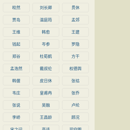
皎然
刘长卿
贯休
贾岛
温庭筠
孟郊
王维
韩愈
王建
钱起
岑参
罗隐
郑谷
杜荀鹤
方干
孟浩然
戴叔伦
权德舆
韩偓
皮日休
张祜
韦庄
皇甫冉
张乔
张说
吴融
卢纶
李峤
王昌龄
顾况
宋之问
高适
司空图