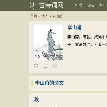
古诗词网
推荐
诗文
名句
首页
»
诗人
»
李山甫
李山甫
李山甫
，唐朝。咸通中
子，文笔雄健，名著一
李山甫的诗文
秋