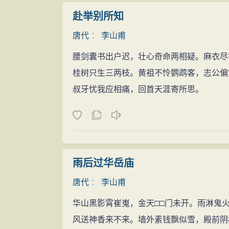
赴举别所知
唐代
：
李山甫
腰剑囊书出户迟，壮心奇命两相疑。麻衣尽
桂树只生三两枝。黄祖不怜鹦鹉客，志公偏
叔牙忧我应相痛，回首天涯寄所思。
雨后过华岳庙
唐代
：
李山甫
华山黑影霄崔嵬，金天□□门未开。雨淋鬼
风送神香来不来。墙外素钱飘似雪，殿前阴