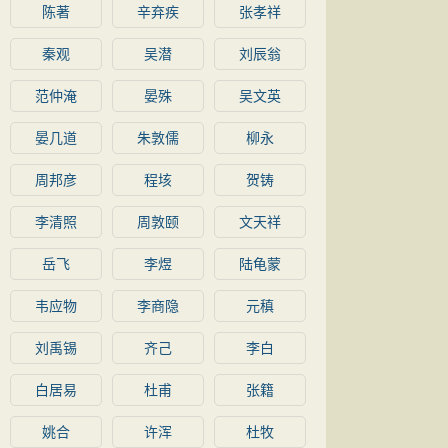
陈著
辛弃疾
张孝祥
秦观
吴潜
刘辰翁
范仲淹
晏殊
吴文英
晏几道
朱敦儒
柳永
周邦彦
程垓
贺铸
李清照
周敦颐
文天祥
岳飞
李煜
陆龟蒙
韦应物
李商隐
元稹
刘禹锡
齐己
李白
白居易
杜甫
张籍
姚合
许浑
杜牧