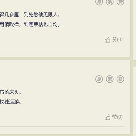
原
繁
拼
得几多雁，到处愁他无限人。
用偏吹律，到底荣枯也自均。
赞
(
0)
原
繁
拼
布落床头。
杖独巡游。
赞
(
0)