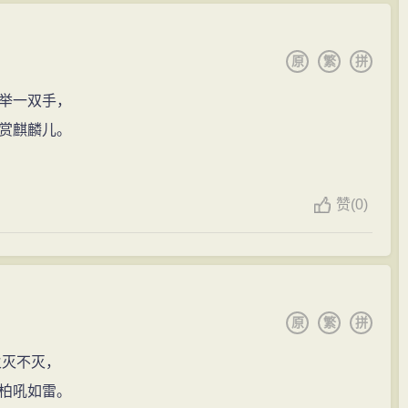
原
繁
拼
举一双手，
赏麒麟儿。
赞
(
0)
原
繁
拼
火灭不灭，
柏吼如雷。