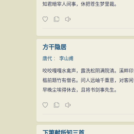
知君暗宰人间事，休把苍生梦里裁。
方干隐居
唐代
：
李山甫
咬咬嘎嘎水禽声，露洗松阴满院清。溪畔印
槛前题竹有僧名。问人远岫千重意，对客闲
早晚尘埃得休去，且将书剑事先生。
下第献所知三首