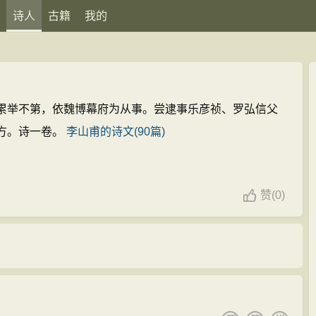
诗人
古籍
我的
累举不第，依魏博幕府为从事。尝逮事乐彦祯、罗弘信父
方。诗一卷。
李山甫的诗文(90篇)
赞
(
0)