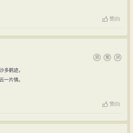
赞
(
0)
原
繁
拼
沙多鹤迹，
云一片情。
赞
(
0)