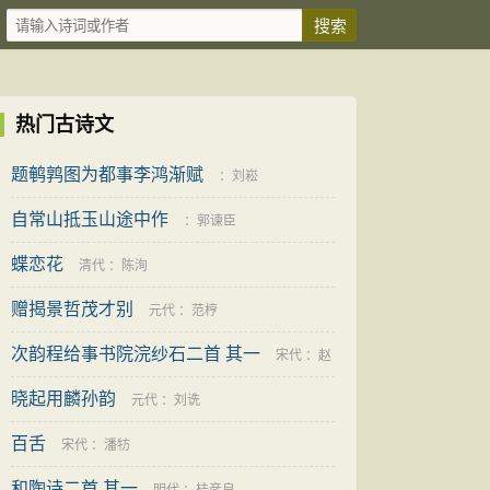
热门古诗文
题鹌鹑图为都事李鸿渐赋
：
刘崧
自常山抵玉山途中作
：
郭谏臣
蝶恋花
清代
：
陈洵
赠揭景哲茂才别
元代
：
范梈
次韵程给事书院浣纱石二首 其一
宋代
：
赵
晓起用麟孙韵
抃
元代
：
刘诜
百舌
宋代
：
潘牥
和陶诗二首 其一