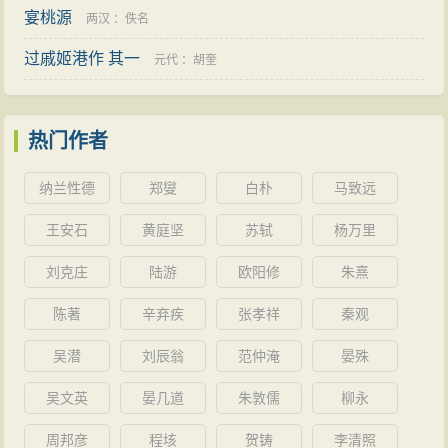
宴桃源
清代
：
祝廷华
两汉
：
佚名
过戚姬港作 其一
元代
：
胡奎
热门作者
纳兰性德
郑燮
白朴
马致远
王安石
黄庭坚
苏轼
杨万里
刘克庄
陆游
欧阳修
朱熹
陈著
辛弃疾
张孝祥
秦观
吴潜
刘辰翁
范仲淹
晏殊
吴文英
晏几道
朱敦儒
柳永
周邦彦
程垓
贺铸
李清照