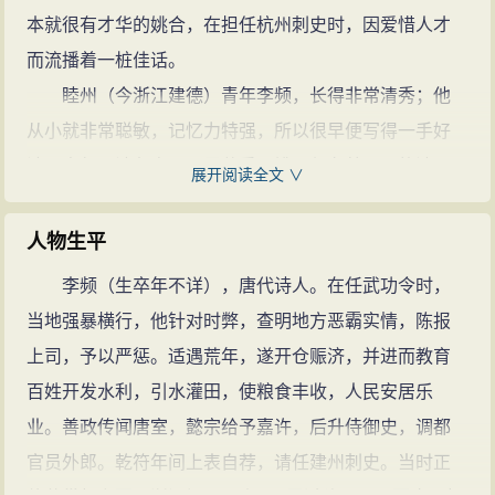
异花。终须结茅屋，到此学餐霞。”
本就很有才华的姚合，在担任杭州刺史时，因爱惜人才
穆君大为赞赏。但此诗根据史学家考
而流播着一桩佳话。
证是
李频
本人所作。
李频的诗文
睦州（今浙江建德）青年李频，长得非常清秀；他
(200篇)
从小就非常聪敏，记忆力特强，所以很早便写得一手好
诗。李频从诗友方干那里获悉，姚不仅有着不凡的诗
展开阅读全文 ∨
才，而且还特为赏识别人的才华。居住在西山的李频觉
得自己老住在乡下也不是久长之计，遂不远千里跑到杭
人物生平
州，请姚合给他的诗作出品评；李频心想，姚的评定说
李频（生卒年不详），唐代诗人。在任武功令时，
不准将会给自己有颗定心丸吃呢。
当地强暴横行，他针对时弊，查明地方恶霸实情，陈报
在杭州太守府里，李频把自己的身世向姚公简单扼
上司，予以严惩。适遇荒年，遂开仓赈济，并进而教育
要地作了介绍，然后便恭恭敬敬地把随身携带着的诗文
百姓开发水利，引水灌田，使粮食丰收，人民安居乐
稿呈献给他。一翻开诗文集，一首题为《湘中送友人》
业。善政传闻唐室，懿宗给予嘉许，后升侍御史，调都
的七律诗，直跃入了姚公的眼帘。读罢，姚公不禁掀髯
官员外郎。乾符年间上表自荐，请任建州刺史。当时正
大喜道：“君有此诗才，来科考取进士，又有何困难哉！”