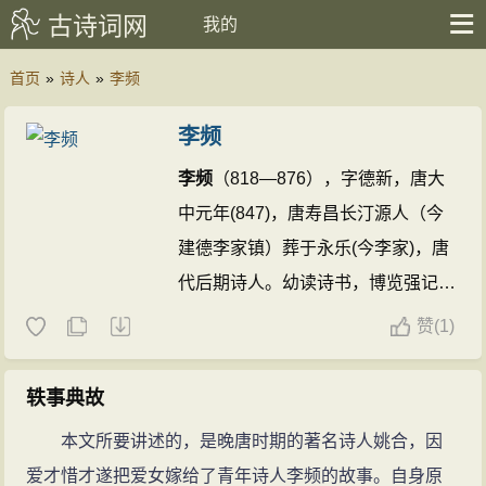
古诗词网
我的
首页
»
诗人
»
李频
李频
李频
（818—876），字德新，唐大
中元年(847)，唐寿昌长汀源人（今
建德李家镇）葬于永乐(今李家)，唐
代后期诗人。幼读诗书，博览强记，
领悟颇多。寿昌县令 穆君 游灵栖
赞
(
1)
洞，即景吟诗：“一径入双崖，初疑
有几家。行穷人不见，坐久日空
轶事典故
斜”。得此四句后稍顿未续。时
李频
本文所要讲述的，是晚唐时期的著名诗人姚合，因
从行，续吟：“石上生灵笋，池中落
爱才惜才遂把爱女嫁给了青年诗人李频的故事。自身原