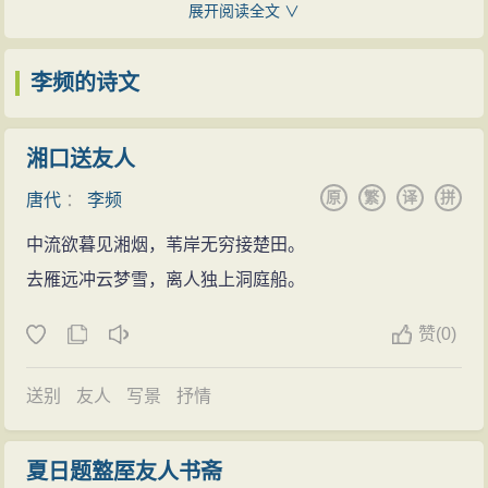
值黄巢起义军从浙江衢州开山700里过建州，又因唐王朝
展开阅读全文 ∨
李频一听，既惶恐又很兴奋地向姚公深表感谢，同时自
宦官擅权，藩镇割据，盗贼四起，县政不治，建州局势
谦地请姚大人多加指教。姚合点了点头，就莞尔吟起了
相当混乱。李频到任后，首先宣布政教条例，严肃官
李频的诗文
这诗来：
规，惩办盗贼，礼与法相提并行，使建州社会得以安
中流欲暮见湘烟，岸苇无穷接楚天。
定，民生安宁。
湘口送友人
去雁远冲云梦雪，离人独上洞庭船。
李频初到建州时，曾有《之任建安渌溪亭偶作二
原
繁
译
拼
风波尽日依山转，星汉通宵向水悬。
唐代
：
李频
首》诗：“入境当春务，农蚕事正殷。逢溪难饮马，度岭
零落梅花过残腊，故园归去又新年。
中流欲暮见湘烟，苇岸无穷接楚田。
更劳人。想取烝黎泰，无过赋敛均。不知成政后，谁是
“好诗啊，真是好诗！”姚合自言自语道：“首联对起的
去雁远冲云梦雪，离人独上洞庭船。
得为邻”。足见李频非常重视农业生产和同情民间疾苦。
作法，自从老杜以后，真正能做到如此绾合自然的已属
李频死后，建州父老将他卜葬在“县之永乐洲”。又念及李
赞
(
0)
不多见。而且此诗先写湘水连天，正为离人独往凄凉一
频生前甚爱梨山风景，便在梨山建庙，用庙前大梨木刻
衬呢！如此幽情寓思，实乃精妙之极！”李频喜上眉梢；
成李频象，立在庙殿中，以供拜念。宋人有诗“建安梨岳
送别
友人
写景
抒情
心说，人们传说惜才爱才的姚大人果然名不虚传！
老梨木，刻作唐朝建州牧”。庙今已荒废。
此时，姚合手里拿着诗稿，严肃地凝视着李频并询
李频整顿吏治，安定社会，发官仓赈济灾民，雇乡
夏日题盩厔友人书斋
问：“贤契可曾成家？”李频当即恭敬作答道：“回大人，小