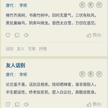
民疏通六门堰，按故道引水灌田。唐懿宗奖以绯衣、银
原
繁
拼
生由于一直攻读书史，尚且无暇顾及成家之事。”姚合便
唐代
：
李频
鱼，调京任侍御史，后升任都官员外郎。不久，任建州
大喜道：“本官愿以小女为君侍奉箕帚，不知意下何如？”
脩竹齐高树，书斋竹树中。四时无夏气，三伏有秋风。
(今福建建瓯)刺史。频以礼法治下，深受百姓爱戴。后李
李频更是兴奋不已地向姚大人深施一礼道：“多谢大人垂
黑处巢幽鸟，阴来叫候虫。窗西太白雪，万仞在遥空。
频病死任内。建州百姓举城致哀，建梨岳庙以祀之。寿
青！”由于这首绝妙好诗所起的作用，杭州刺史姚合便把
昌父老相与扶柩，归葬于永乐(今李家)，并建都官祠以示
赞
(
0)
爱女嫁给了青年诗人李频。
纪念。
姚太守之所以把爱女嫁给诗人李频的另一个重要原
天复年间(901～904)，李频的儿子将父母棺柩运回
送别
友人
写景
抒情
因，那就是他颇为看好李的人品，也许这才是姚出嫁爱
家乡埋葬，途中遇战乱，无法运行，只好葬在昭武光泽
女的主要意旨所在。事实上，此前杭州人郑巢因为颇富
的大乌洲。于是李频之后裔也就定居在光泽，今人称之
友人话别
才华也曾得到过姚的欣赏，姚凡是外出登临游览，就时
为：“梨山李氏”。
原
繁
拼
唐代
：
李频
常把郑携带在身边，但郑并没有成为他的快婿。而李频
后来在做官时，果然为老百姓做了许多好事。他性情耿
论交虽不蚤，话别且相亲。除却栖禅客，谁非南陌人。
介，守正不阿，敢于抑制非法的豪强地主和胡作非为的
半生都返性，终老拟安贫。愿入白云社，高眠自致身。
强盗，连懿宗皇帝也很赞赏他。尤其在荒年时期，李频
赞
(
0)
又敢于顶着上头压力，开仓赈济老百姓；所以在他死