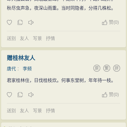
秋尽虫声急，夜深山雨重。当时同隐者，分得几株松。
赞
(
0)
送别
友人
写景
抒情
赠桂林友人
原
繁
拼
唐代
：
李频
君家桂林住，日伐桂枝炊。何事东堂树，年年待一枝。
赞
(
0)
送别
友人
写景
抒情