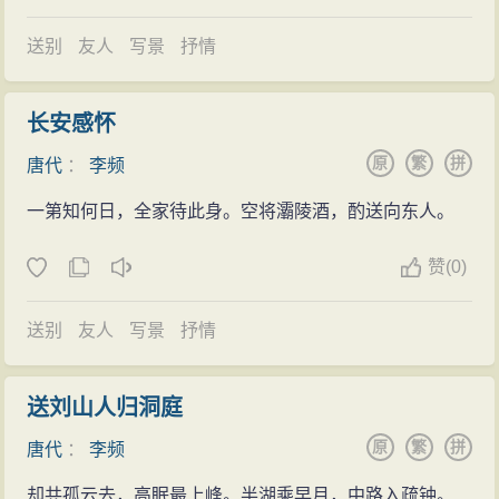
后，老百姓就一路扶柩痛哭着送他鹤驾道山。
送别
友人
写景
抒情
临了，阿袁在此顺便提说一笔，曾任武功主簿便被
世人称为姚武功的姚合，事实上，倒是他的快婿、后来
长安感怀
比他这官衔略微大些的曾任武功令的李频却并未被世人
原
繁
拼
唐代
：
李频
称为李武功，这也可算是他们翁婿名头之外的颇有意思
的称谓了。
一第知何日，全家待此身。空将灞陵酒，酌送向东人。
按：① 鹏，一作“鹄”。② 过，平仄两读，此处因谐
赞
(
0)
律关系而读仄声。
送别
友人
写景
抒情
送刘山人归洞庭
原
繁
拼
唐代
：
李频
却共孤云去，高眠最上峰。半湖乘早月，中路入疏钟。