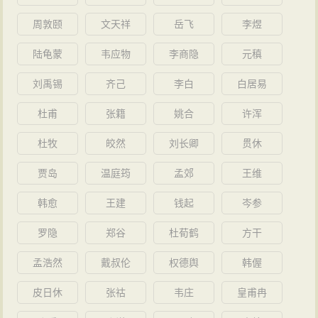
周敦颐
文天祥
岳飞
李煜
陆龟蒙
韦应物
李商隐
元稹
刘禹锡
齐己
李白
白居易
杜甫
张籍
姚合
许浑
杜牧
皎然
刘长卿
贯休
贾岛
温庭筠
孟郊
王维
韩愈
王建
钱起
岑参
罗隐
郑谷
杜荀鹤
方干
孟浩然
戴叔伦
权德舆
韩偓
皮日休
张祜
韦庄
皇甫冉