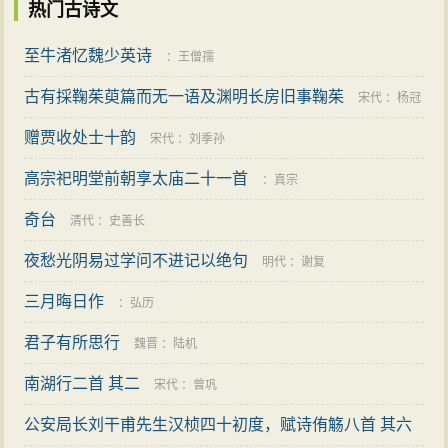
热门古诗文
至牛渚忆魏少英诗
：
王僧孺
古有採鞠茱萸篇而无一语及渊明长房旧事鞠茱
宋代
：
杨冠
赠贾收处士十韵
卿
宋代
：
刘季孙
高宗祀明堂前朝享太庙二十一首
：
真宗
奇台
清代
：
史善长
夜愁光阴易过学问不进记以绝句
明代
：
谢复
三月晦日作
：
弘历
君子有所思行
魏晋
：
陆机
南湖行二首 其二
宋代
：
曾巩
公安局长刘干甫先生汉桢四十初度，赋诗侑觞八首 其六