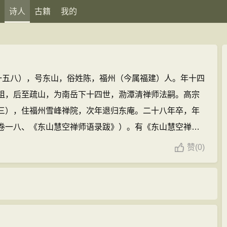
诗人
古籍
我的
一五八），号东山，俗姓陈，福州（今属福建）人。年十四
祖，后至疏山，为南岳下十四世，泐潭清禅师法嗣。高宗
三），住福州雪峰禅院，次年退归东庵。二十八年卒，年
卷一八、《东山慧空禅师语录跋》）。有《东山慧空禅师
尚外集》传世。
释慧空
诗，以续藏经本《东山慧空禅师语
赞
(
0)
峰空和尚外集》（今藏北京图书馆）为底本，编为二卷。