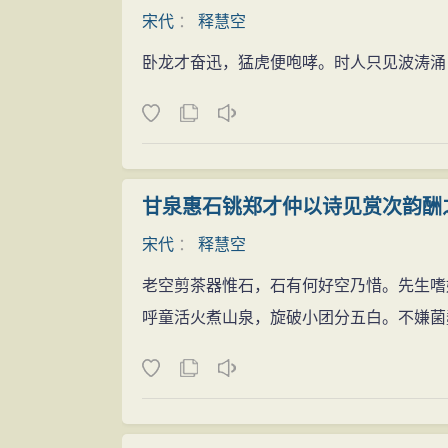
宋代
：
释慧空
卧龙才奋迅，猛虎便咆哮。时人只见波涛涌
甘泉惠石铫郑才仲以诗见赏次韵酬
宋代
：
释慧空
老空剪茶器惟石，石有何好空乃惜。先生嗜
呼童活火煮山泉，旋破小团分五白。不嫌菌