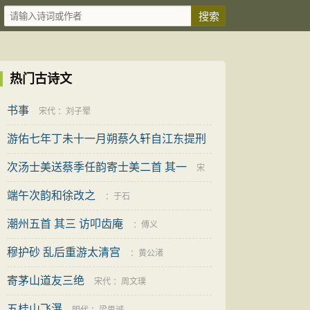
热门古诗文
书事
宋代
：
刘子翚
游佑七年丁未十一月朔蔡久轩自江东提刑
归抵
次汤士美送蔡季任韵寄士美二首 其一
宋代
：
王撝
宋
端午次韵和徐改之
代
：
周孚
：
于石
潮州五首 其三 访叩齿庵
：
傅义
穆护砂 乱后重游太清宫
：
黄公渚
寄茅山道友三绝
宋代
：
周文璞
五桂山飞瀑