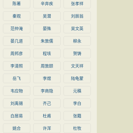
陈著
辛弃疾
张孝祥
秦观
吴潜
刘辰翁
范仲淹
晏殊
吴文英
晏几道
朱敦儒
柳永
周邦彦
程垓
贺铸
李清照
周敦颐
文天祥
岳飞
李煜
陆龟蒙
韦应物
李商隐
元稹
刘禹锡
齐己
李白
白居易
杜甫
张籍
姚合
许浑
杜牧