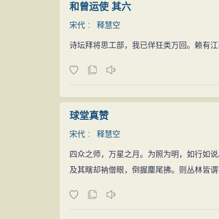
和曾运使 其六
宋代
：
释慧空
诗坛拜将思工部，我已佯狂类万回。赖有江
球堂真赞
宋代
：
释慧空
四众之师，万星之月。为照为明，如行如说
及其瞎却衲僧眼，倒握麈尾拂。则丛林皆谓