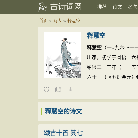
古诗词网
推荐
诗文
名句
首页
»
诗人
»
释慧空
释慧空
释慧空
（一○九六～一
出家，初学于圆悟、六
绍兴二十三年（一一五
六十三（《五灯会元》
语录》、《雪峰空和
录跋》及日本旧刻《雪
释慧空的诗文(263篇)
释慧空的诗文
颂古十首 其七