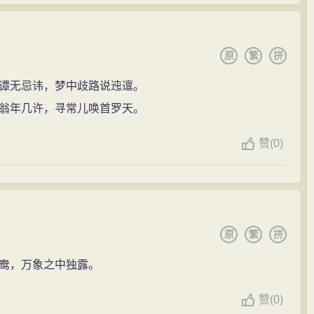
原
繁
拼
谭无忌讳，梦中歧路说迍邅。
翁年几许，寻常儿唤首罗天。
赞
(
0)
原
繁
拼
鸯，万象之中独露。
赞
(
0)