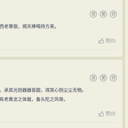
原
繁
拼
西老尊宿，揭天棒喝待方来。
赞
(
0)
原
繁
拼
。承其光则器器皆圆，得其心则尘尘无物。
有老黄龙之体裁，备头陀之风骨。
赞
(
0)