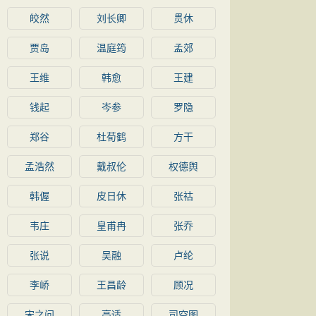
皎然
刘长卿
贯休
贾岛
温庭筠
孟郊
王维
韩愈
王建
钱起
岑参
罗隐
郑谷
杜荀鹤
方干
孟浩然
戴叔伦
权德舆
韩偓
皮日休
张祜
韦庄
皇甫冉
张乔
张说
吴融
卢纶
李峤
王昌龄
顾况
宋之问
高适
司空图