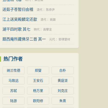
明代
：
梁思诚
送茹子苍暂归会稽
清代
：
陈恭尹
江上送吴殿麟定还歙
清代
：
姚鼐
湖干四时歌 其七
明代
：
高攀龙
题西庵所藏佛牙二首 其一
元代
：
耶律楚材
热门作者
纳兰性德
郑燮
白朴
马致远
王安石
黄庭坚
苏轼
杨万里
刘克庄
陆游
欧阳修
朱熹