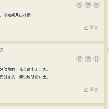
原
繁
拼
，不知新月出林梢。
赞
(
0)
之
原
繁
拼
好偶然同，我久眼中无此客。
蠢赋龙头，便觉弥明犹在席。
赞
(
0)